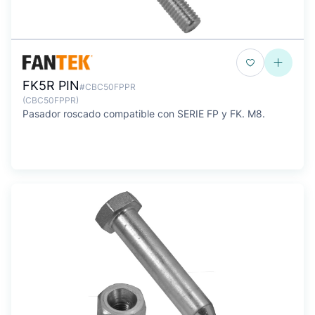
FK5R PIN
#CBC50FPPR
(CBC50FPPR)
Pasador roscado compatible con SERIE FP y FK. M8.