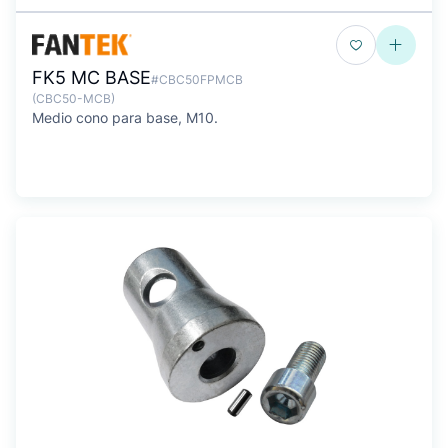
FK5 MC BASE
#CBC50FPMCB
(CBC50-MCB)
Medio cono para base, M10.