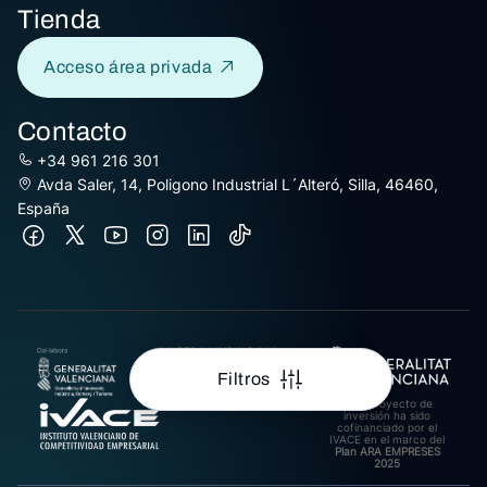
Tienda
Acceso área privada
Contacto
+34 961 216 301
Avda Saler, 14, Poligono Industrial L´Alteró, Silla, 46460,
España
AJUDES A L’IMPULS A LA
INTERNACIONALITZACIÓ
DE PIMES EXPORTADORES
Filtros
DE LA COMUNITAT
VALENCIANA 2025.
Este proyecto de
Import rebut: 31.278,27€
inversión ha sido
cofinanciado por el
IVACE en el marco del
Plan ARA EMPRESES
2025