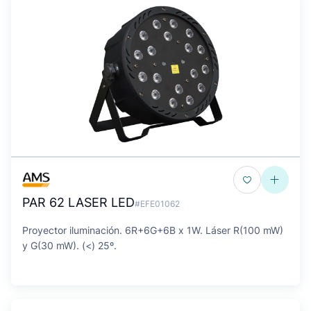
PAR 62 LASER LED
#EFE01062
Proyector iluminación. 6R+6G+6B x 1W. Láser R(100 mW)
y G(30 mW). (<) 25º.