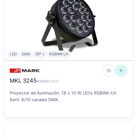
LED
DMX
25º <
RGBWA UV
MKL 3245
#28MKL013
Proyector de iluminación. 18 x 10 W LEDs RGBWA-UV
6en1. 6/10 canales DMX.