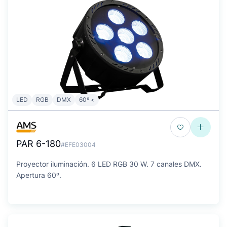
LED
RGB
DMX
60º <
PAR 6-180
#EFE03004
Proyector iluminación. 6 LED RGB 30 W. 7 canales DMX.
Apertura 60º.