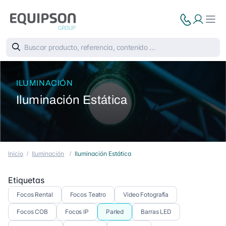
ILUMINACIÓN
Iluminación Estática
Inicio
Iluminación
Iluminación Estática
Etiquetas
Focos Rental
Focos Teatro
Video Fotografía
Focos COB
Focos IP
Parled
Barras LED