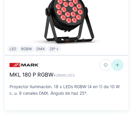
LED
RGBW
DMX
25º <
MKL 180 P RGBW
#28MKL003
Proyector Iluminación. 18 x LEDs RGBW (4 en 1) de 10 W
c. u. 9 canales DMX. Ángulo de haz 25º.