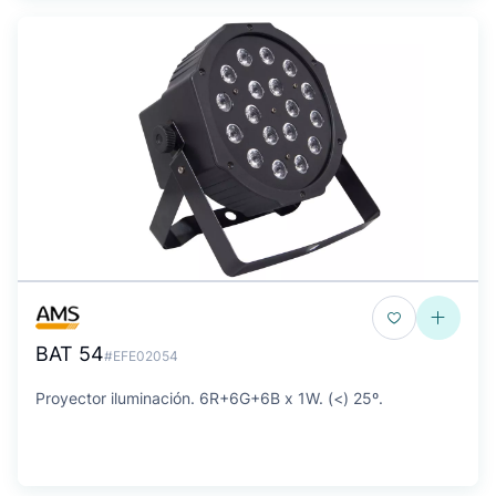
BAT 54
#EFE02054
Proyector iluminación. 6R+6G+6B x 1W. (<) 25º.