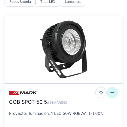
Focos Bateria
Tiras LED
Lámparas
COB SPOT 50 5
#28MAR060
Proyector iluminación. 1 LED 50W RGBWA. (<) 60º.