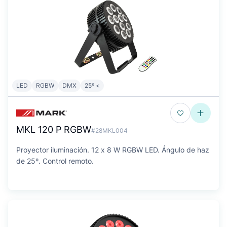
LED
RGBW
DMX
25º <
MKL 120 P RGBW
#28MKL004
Proyector iluminación. 12 x 8 W RGBW LED. Ángulo de haz
de 25º. Control remoto.