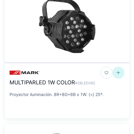
MULTIPARLED 1W COLOR
#28LED062
Proyector iluminación. 8R+8G+8B x 1W. (<) 25º.