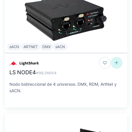
sACN
ARTNET
DMX
sACN
LS NODE4
#56LSN004
Nodo bidireccional de 4 universos. DMX, RDM, ArtNet y
sACN.