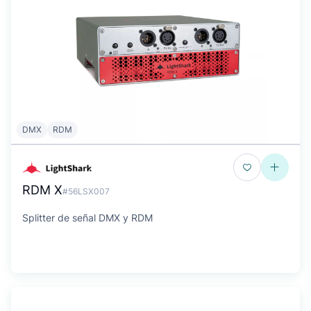
DMX
RDM
RDM X
#56LSX007
Splitter de señal DMX y RDM