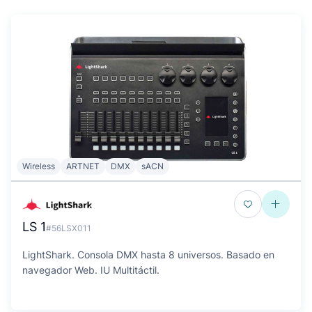
Wireless
ARTNET
DMX
sACN
LS 1
#56LSX011
LightShark. Consola DMX hasta 8 universos. Basado en
navegador Web. IU Multitáctil.