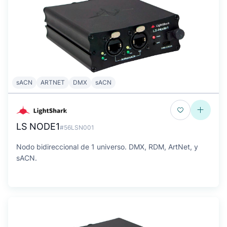
sACN
ARTNET
DMX
sACN
LS NODE1
#56LSN001
Nodo bidireccional de 1 universo. DMX, RDM, ArtNet, y
sACN.