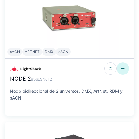
sACN
ARTNET
DMX
sACN
NODE 2
#56LSN012
Nodo bidireccional de 2 universos. DMX, ArtNet, RDM y
sACN.