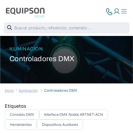
ILUMINACIÓN
Controladores DMX
Inicio
Iluminación
Controladores DMX
Etiquetas
Consolas DMX
Interface DMX Nodos ARTNET-ACN
Herramientas
Dispositivos Auxiliares