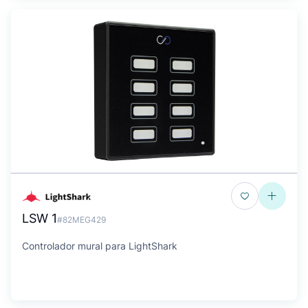
LSW 1
#82MEG429
Controlador mural para LightShark