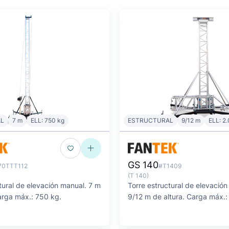
L
7 m
ELL: 750 kg
ESTRUCTURAL
9/12 m
ELL: 2
GS 140
70TTT112
#T1409
(T 140)
tural de elevación manual. 7 m
Torre estructural de elevación
arga máx.: 750 kg.
9/12 m de altura. Carga máx.: