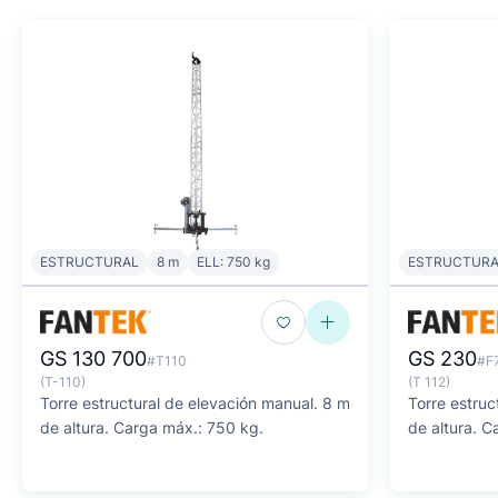
ESTRUCTURAL
8 m
ELL: 750 kg
ESTRUCTURA
GS 130 700
GS 230
#T110
#F
(T-110)
(T 112)
Torre estructural de elevación manual. 8 m
Torre estruc
de altura. Carga máx.: 750 kg.
de altura. C