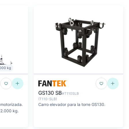
.000 kg
GS130 SB
#T110SLB
(T110-SLB)
 motorizada.
Carro elevador para la torre GS130.
 2.000 kg.