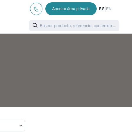
|
Acceso área privada
ES
EN