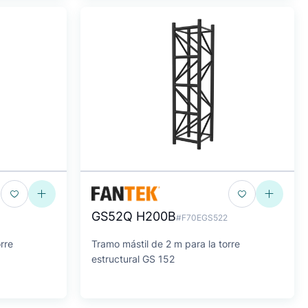
GS52Q H200B
3
#F70EGS522
rre
Tramo mástil de 2 m para la torre
estructural GS 152