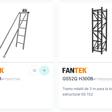
H
GS52Q H300B
#F70GST140
#F70EGS52
Tramo mástil de 3 m para la to
estructural GS 152