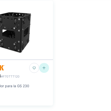
B
#F70TTT120
dor para la GS 230