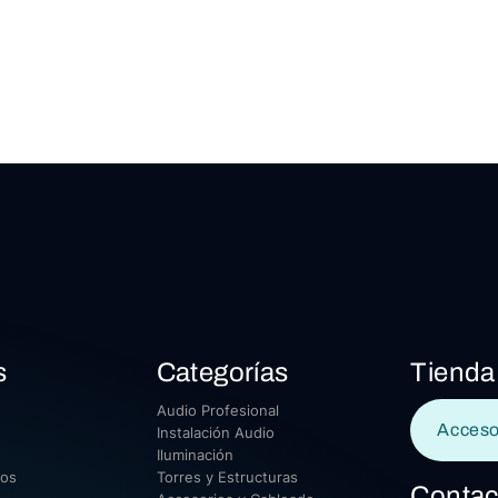
s
Categorías
Tienda
Audio Profesional
Acceso
Instalación Audio
Iluminación
sos
Torres y Estructuras
Contac