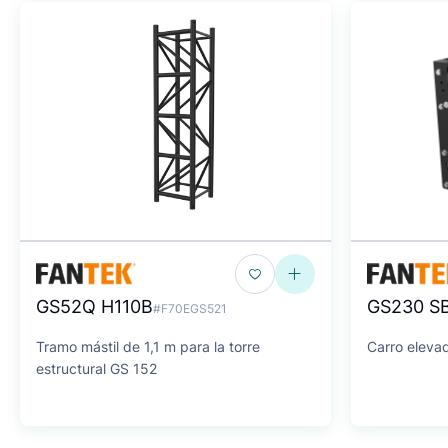
GS52Q H110B
GS230 S
#F70EGS521
Tramo mástil de 1,1 m para la torre
Carro eleva
estructural GS 152