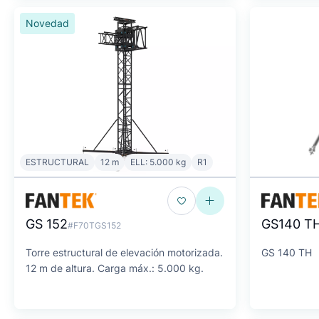
Novedad
ESTRUCTURAL
12 m
ELL: 5.000 kg
R1
GS 152
GS140 T
#F70TGS152
Torre estructural de elevación motorizada.
GS 140 TH
12 m de altura. Carga máx.: 5.000 kg.