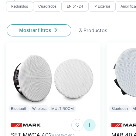
Redondos
Cuadrados
EN 54-24
IP Exterior
Amplific
3 Productos
Mostrar filtros
Bluetooth
Wireless
MULTIROOM
Bluetooth
A
SET MWCA 402
MAB 40 
#50MWA402