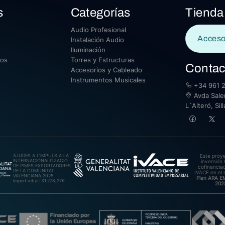
s
Categorías
Tienda
Audio Profesional
Acceso
Instalación Audio
Iluminación
sos
Torres y Estructuras
Contac
Accesorios y Cableado
Instrumentos Musicales
+34 961 2
Avda Saler
L´Alteró, Si
AJUDES A L’IMPULS A LA
Este proy
INTERNACIONALITZACIÓ
inversión 
DE PIMES EXPORTADORES
cofinanciad
DE LA COMUNITAT
IVACE en el 
VALENCIANA 2025.
Plan ARA 
Import rebut: 31.278,27€
202