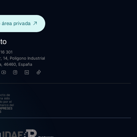
 área privada
to
16 301
, 14, Poligono Industrial
lla, 46460, España
ecto de
ha sido
o por el
marco del
EMPRESES
5