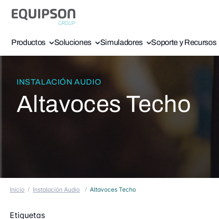
Productos
Soluciones
Simuladores
Soporte y Recursos
INSTALACIÓN AUDIO
Altavoces Techo
Inicio
Instalación Audio
Altavoces Techo
Etiquetas