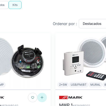
ados
Kits
Ordenar por :
MP
2x5W
USB/FM/BT
MURAL
A
MWP 1
#82MAB040
#82MWP001