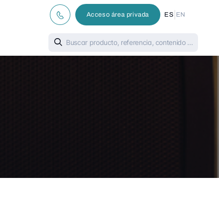
|
Acceso área privada
ES
EN