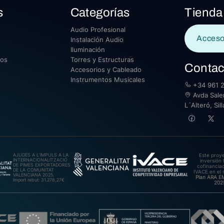
s
Categorías
Tienda
Audio Profesional
Acceso
Instalación Audio
Iluminación
sos
Torres y Estructuras
Contac
Accesorios y Cableado
Instrumentos Musicales
+34 961 2
Avda Saler
L´Alteró, Si
AJUDES A L’IMPULS A LA
Este proy
INTERNACIONALITZACIÓ
inversión 
DE PIMES EXPORTADORES
cofinanciad
DE LA COMUNITAT
IVACE en el 
VALENCIANA 2025.
Plan ARA 
Import rebut: 31.278,27€
202