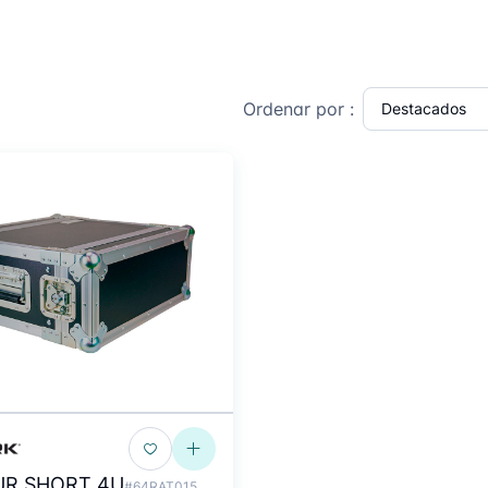
Ordenar por :
R SHORT 4U
#64RAT015