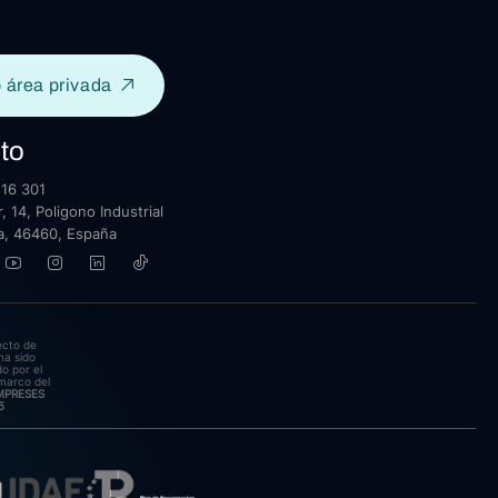
 área privada
to
16 301
, 14, Poligono Industrial
lla, 46460, España
ecto de
ha sido
o por el
marco del
EMPRESES
5