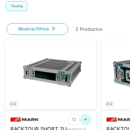
Touring
2 Productos
Mostrar filtros
2 U
4 U
RACKTOUR SHORT 2U
RACKTOU
#64RAT014