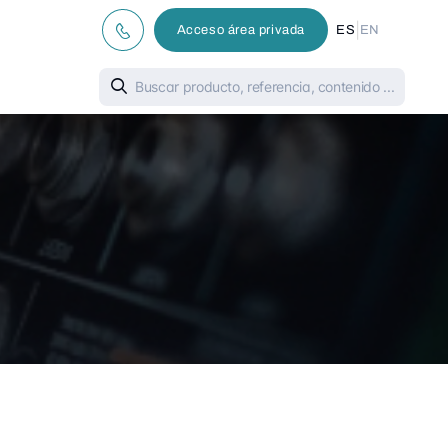
|
Acceso área privada
ES
EN