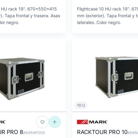
8 HU rack 19''. 670x550x415
Flightcase 10 HU rack 19''. 
). Tapa frontal y trasera. Asas
mm (exterior). Tapa frontal y 
lor negro.
laterales. Color negro.
10 U
R PRO 8
RACKTOUR PRO 10
#64RAP008
#64R