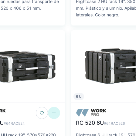
con ruedas para transporte de
Flightcase 2 HU rack 19''. 3
. 520 x 406 x 51 mm.
mm. Plástico y aluminio. Apila
laterales. Color negro.
6 U
4U
RC 520 6U
#64RAC524
#64RAC526
4 HU rack 19''. 570x570x220
Flightcase 6 HU rack 19''. 5