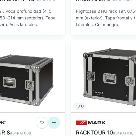
9''. Poca profundidad (415
Flightcase 2 HU rack 19''. 6
0x214 mm (exterior). Tapa
mm (exterior). Tapa frontal y 
sera. Asas laterales.
laterales. Color negro.
10 U
R 8
RACKTOUR 10
#64RAT008
#64RAT010