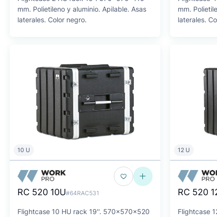
mm. Polietileno y aluminio. Apilable. Asas
mm. Polietil
laterales. Color negro.
laterales. Co
10 U
12 U
RC 520 10U
RC 520 1
#64RAC531
Flightcase 10 HU rack 19''. 570x570x520
Flightcase 