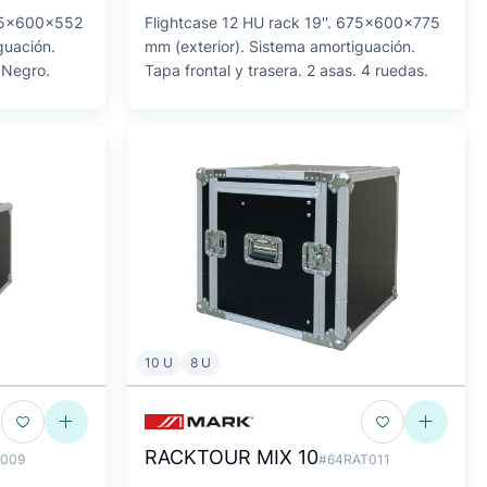
675x600x552
Flightcase 12 HU rack 19''. 675x600x775
guación.
mm (exterior). Sistema amortiguación.
. Negro.
Tapa frontal y trasera. 2 asas. 4 ruedas.
10 U
8 U
RACKTOUR MIX 10
009
#64RAT011