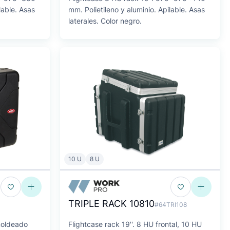
lable. Asas
mm. Polietileno y aluminio. Apilable. Asas
laterales. Color negro.
10 U
8 U
TRIPLE RACK 10810
#64TRI108
-moldeado
Flightcase rack 19''. 8 HU frontal, 10 HU