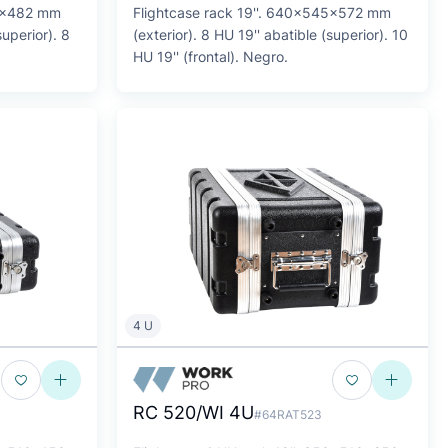
45x482 mm
Flightcase rack 19''. 640x545x572 mm
superior). 8
(exterior). 8 HU 19'' abatible (superior). 10
HU 19'' (frontal). Negro.
4 U
RC 520/WI 4U
#64RAT523