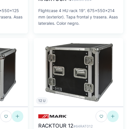
75x550x125
Flightcase 4 HU rack 19''. 675x550x214
trasera. Asas
mm (exterior). Tapa frontal y trasera. Asas
laterales. Color negro.
12 U
RACKTOUR 12
#64RAT012