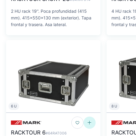
2 HU rack 19''. Poca profundidad (415
4 HU rack 1
mm). 415x550x130 mm (exterior). Tapa
mm). 415x55
frontal y trasera. Asa lateral.
frontal y tra
6 U
8 U
RACKTOUR 6
RACKTOU
#64RAT006