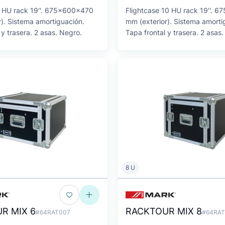
8 HU rack 19''. 675x600x470
Flightcase 10 HU rack 19''. 
). Sistema amortiguación.
mm (exterior). Sistema amorti
 y trasera. 2 asas. Negro.
Tapa frontal y trasera. 2 asas
8 U
R MIX 6
RACKTOUR MIX 8
#64RAT007
#64RAT