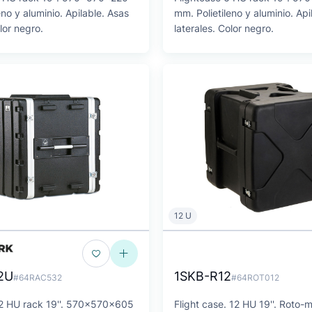
eno y aluminio. Apilable. Asas
mm. Polietileno y aluminio. Api
lor negro.
laterales. Color negro.
12 U
2U
1SKB-R12
#64RAC532
#64ROT012
12 HU rack 19''. 570x570x605
Flight case. 12 HU 19''. Roto