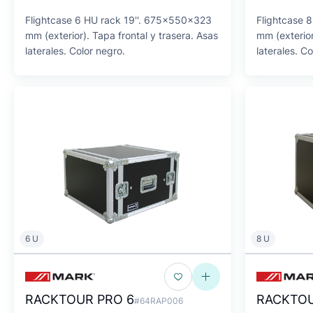
Flightcase 6 HU rack 19''. 675x550x323
Flightcase 
mm (exterior). Tapa frontal y trasera. Asas
mm (exterior
laterales. Color negro.
laterales. Co
6 U
8 U
RACKTOUR PRO 6
RACKTOU
#64RAP006