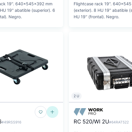
rack 19''. 640x545x392 mm
Flightcase rack 19''. 640x5
 HU 19'' abatible (superior). 6
(exterior). 8 HU 19'' abatible (
tal). Negro.
HU 19'' (frontal). Negro.
2 U
6
RC 520/WI 2U
#49RSS916
#64RAT522