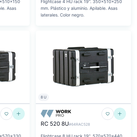
50x510x150
Flightcase 4 HU rack 19''. 350x510x250
ble. Asas
mm. Plástico y aluminio. Apilable. Asas
laterales. Color negro.
8 U
RC 520 8U
#64RAC528
70x570x330
Flightcase 8 HU rack 19''. 570x570x440