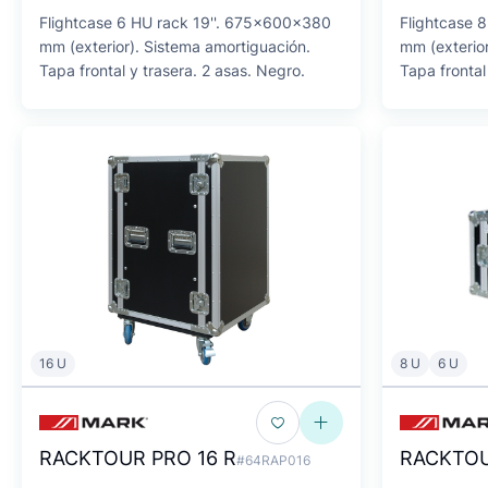
Flightcase 6 HU rack 19''. 675x600x380
Flightcase 
mm (exterior). Sistema amortiguación.
mm (exterior
Tapa frontal y trasera. 2 asas. Negro.
Tapa frontal
16 U
8 U
6 U
RACKTOUR PRO 16 R
RACKTOU
#64RAP016