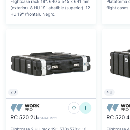
Flightcase rack 19''. 640 x 545 x 641 mm
Plataforma 
(exterior). 8 HU 19'' abatible (superior). 12
flight cases
HU 19'' (frontal). Negro.
2 U
4 U
RC 520 2U
RC 520 
#64RAC522
Flightcase 2 HU rack 19''. 570x570x110
Flightcase 