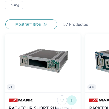
Touring
57 Productos
Mostrar filtros
2 U
4 U
RACKTOUR SHORT 2U
RACKTOU
#64RAT014