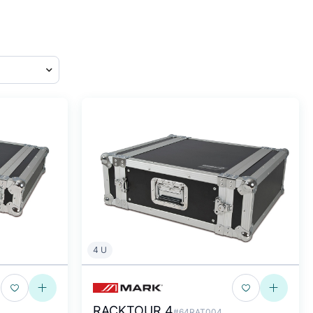
4 U
RACKTOUR 4
#64RAT004