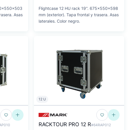
670x550x503
Flightcase 12 HU rack 19''. 675x550x598
trasera. Asas
mm (exterior). Tapa frontal y trasera. Asas
laterales. Color negro.
12 U
RACKTOUR PRO 12 R
AP010
#64RAP012