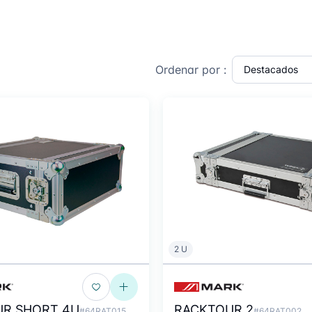
Ordenar por :
2 U
R SHORT 4U
RACKTOUR 2
#64RAT015
#64RAT002