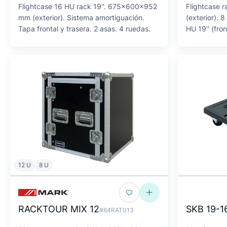
Flightcase 16 HU rack 19''. 675x600x952
Flightcase 
mm (exterior). Sistema amortiguación.
(exterior). 8
Tapa frontal y trasera. 2 asas. 4 ruedas.
HU 19'' (fron
12 U
8 U
RACKTOUR MIX 12
SKB 19-1
#64RAT013