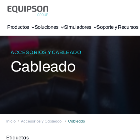
Productos
Soluciones
Simuladores
Soporte y Recursos
ACCESORIOS Y CABLEADO
Cableado
Inicio
Accesorios y Cableado
Cableado
Etiquetas