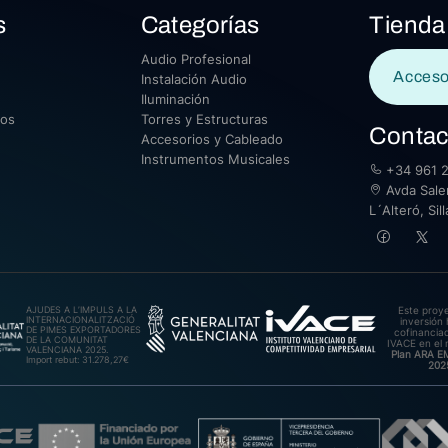
s
Categorías
Tienda
Audio Profesional
Acceso
Instalación Audio
Iluminación
sos
Torres y Estructuras
Contac
Accesorios y Cableado
Instrumentos Musicales
+34 961 2
Avda Saler
L´Alteró, Si
AJUDES A L’IMPULS A LA
Este proy
INTERNACIONALITZACIÓ
inversión 
DE PIMES EXPORTADORES
cofinanciad
DE LA COMUNITAT
IVACE en el 
VALENCIANA 2025.
Plan ARA 
Import rebut: 31.278,27€
202