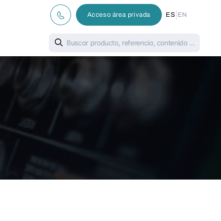
|
Acceso área privada
ES
EN