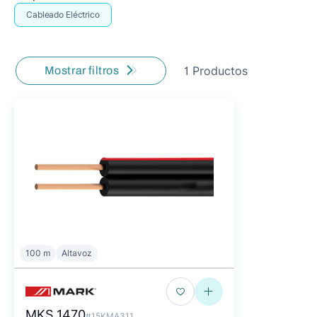
Cableado Eléctrico
1 Productos
Mostrar filtros
100 m
Altavoz
MKS 1470
#15KMA311