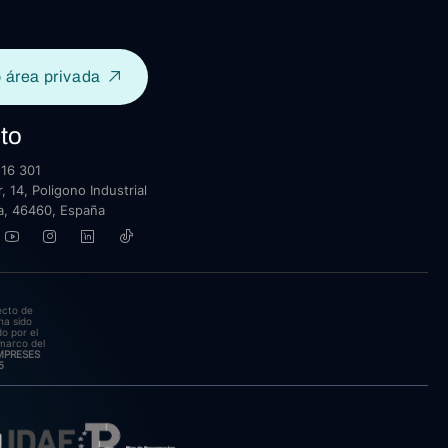
 área privada
to
16 301
, 14, Poligono Industrial
lla, 46460, España
ecto de
ha sido
o por el
marco del
EMPRESES
5