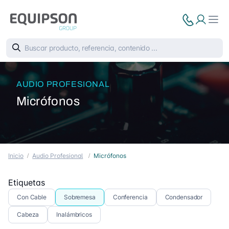
AUDIO PROFESIONAL
Micrófonos
Inicio
Audio Profesional
Micrófonos
Etiquetas
Con Cable
Sobremesa
Conferencia
Condensador
Cabeza
Inalámbricos