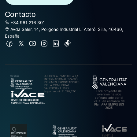
Contacto
+34 961 216 301
Avda Saler, 14, Poligono Industrial L´Alteró, Silla, 46460,
España
AJUDES A L’IMPULS A LA
INTERNACIONALITZACIÓ
DE PIMES EXPORTADORES
DE LA COMUNITAT
VALENCIANA 2025.
Este proyecto de
Import rebut: 31.278,27€
inversión ha sido
cofinanciado por el
IVACE en el marco del
Plan ARA EMPRESES
2025