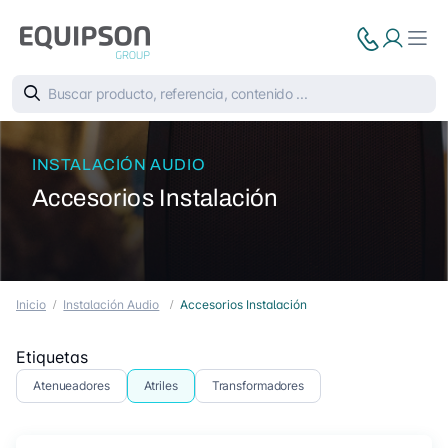
INSTALACIÓN AUDIO
Accesorios Instalación
Inicio
Instalación Audio
Accesorios Instalación
Etiquetas
Atenueadores
Atriles
Transformadores