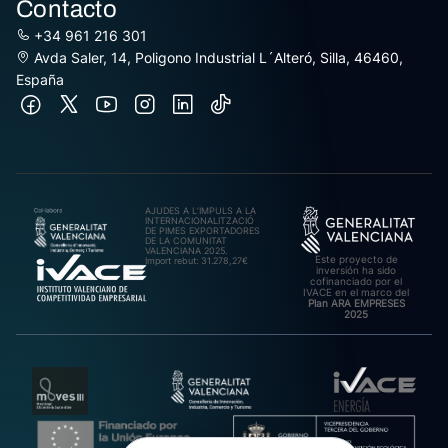
Contacto
+34 961 216 301
Avda Saler, 14, Poligono Industrial L´Alteró, Silla, 46460,
España
AJUDES A L’IMPULS A LA
INTERNACIONALITZACIÓ
DE PIMES EXPORTADORES
DE LA COMUNITAT
VALENCIANA 2025.
Este proyecto de
Import rebut: 31.278,27€
inversión ha sido
cofinanciado por el
IVACE en el marco del
Plan ARA EMPRESES
2025