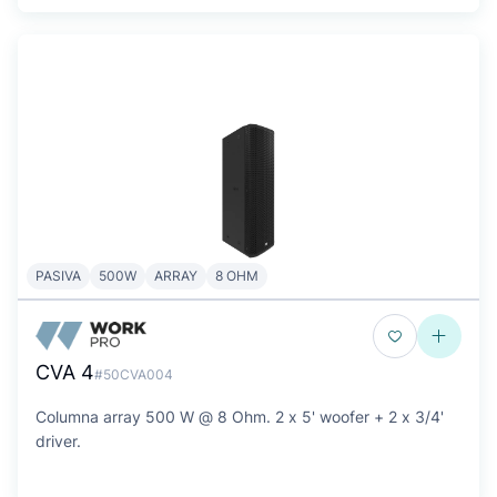
PASIVA
500W
ARRAY
8 OHM
CVA 4
#50CVA004
Columna array 500 W @ 8 Ohm. 2 x 5' woofer + 2 x 3/4'
driver.