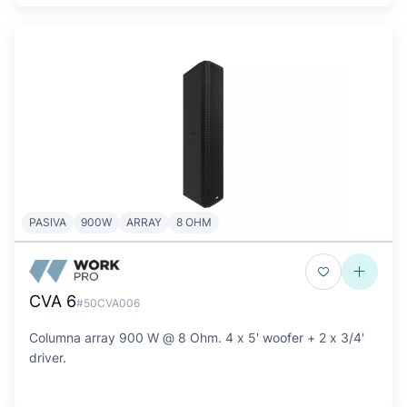
PASIVA
900W
ARRAY
8 OHM
CVA 6
#50CVA006
Columna array 900 W @ 8 Ohm. 4 x 5' woofer + 2 x 3/4'
driver.