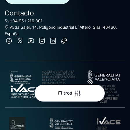
Contacto
+34 961 216 301
Avda Saler, 14, Poligono Industrial L´Alteró, Silla, 46460,
España
AJUDES A L’IMPULS A LA
INTERNACIONALITZACIÓ
DE PIMES EXPORTADORES
DE LA COMUNITAT
VALENCIANA 2025.
Este proyecto de
Import rebut: 31.278,27€
inversión ha sido
cofinanciado por el
Filtros
IVACE en el marco del
Plan ARA EMPRESES
2025