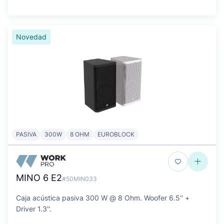
Novedad
PASIVA
300W
8 OHM
EUROBLOCK
MINO 6 E2
#50MIN033
Caja acústica pasiva 300 W @ 8 Ohm. Woofer 6.5'' +
Driver 1.3''.