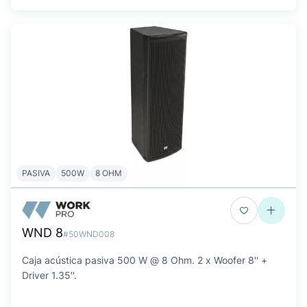
PASIVA
500W
8 OHM
WND 8
#50WND008
Caja acústica pasiva 500 W @ 8 Ohm. 2 x Woofer 8'' +
Driver 1.35''.