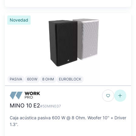
Novedad
PASIVA
600W
8 OHM
EUROBLOCK
MINO 10 E2
#50MIN037
Caja acústica pasiva 600 W @ 8 Ohm. Woofer 10'' + Driver
1.3''.