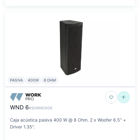
PASIVA
400W
8 OHM
WND 6
#50WND006
Caja acústica pasiva 400 W @ 8 Ohm. 2 x Woofer 6.5'' +
Driver 1.35''.