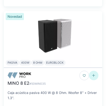
Novedad
PASIVA
400W
8 OHM
EUROBLOCK
MINO 8 E2
#50MIN035
Caja acústica pasiva 400 W @ 8 Ohm. Woofer 8'' + Driver
1.3''.