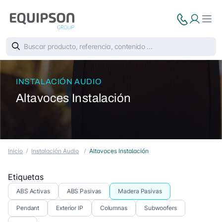
INSTALACIÓN AUDIO
Altavoces Instalación
Inicio
Instalación Audio
Altavoces Instalación
Etiquetas
ABS Activas
ABS Pasivas
Madera Pasivas
Pendant
Exterior IP
Columnas
Subwoofers