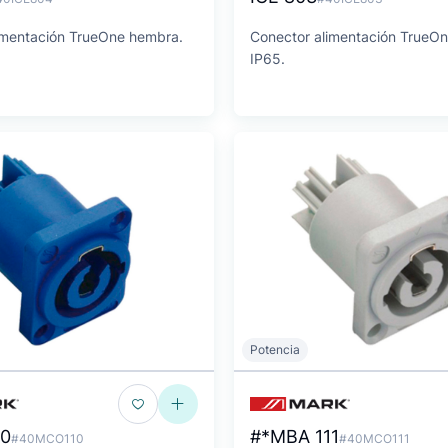
imentación TrueOne hembra.
Conector alimentación TrueO
IP65.
Potencia
10
#*MBA 111
#40MCO110
#40MCO111