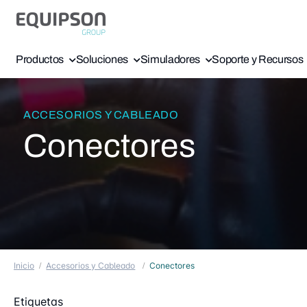
Productos
Soluciones
Simuladores
Soporte y Recursos
ACCESORIOS Y CABLEADO
Conectores
Inicio
Accesorios y Cableado
Conectores
Etiquetas