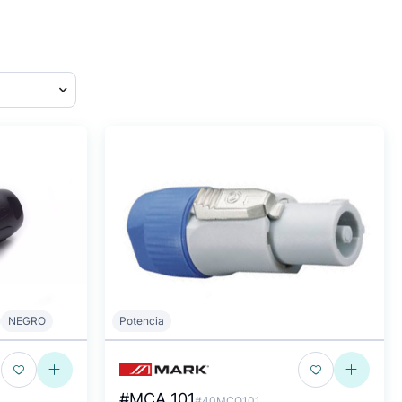
NEGRO
Potencia
#MCA 101
#40MCO101