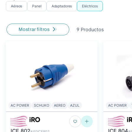
Aéreos
Panel
Adaptadores
Eléctricos
9 Productos
Mostrar filtros
AC POWER
SCHUKO
AEREO
AZUL
AC POWER
ICE 802
ICE 804
#40ICE802
#