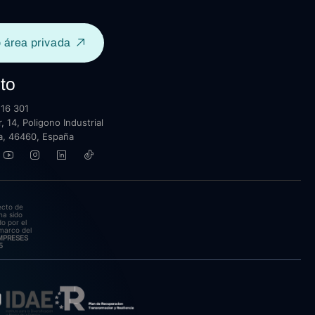
 área privada
to
16 301
, 14, Poligono Industrial
lla, 46460, España
ecto de
ha sido
o por el
marco del
EMPRESES
5