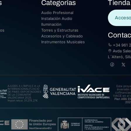
s
Categorías
Tienda
Audio Profesional
Acceso
Instalación Audio
Iluminación
sos
Torres y Estructuras
Contac
Accesorios y Cableado
Instrumentos Musicales
+34 961 2
Avda Saler
L´Alteró, Si
AJUDES A L’IMPULS A LA
Este proy
INTERNACIONALITZACIÓ
inversión 
DE PIMES EXPORTADORES
cofinanciad
DE LA COMUNITAT
IVACE en el 
VALENCIANA 2025.
Plan ARA 
Import rebut: 31.278,27€
202