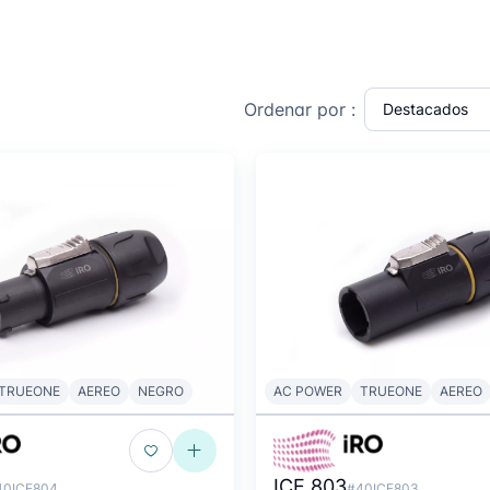
Ordenar por :
TRUEONE
AEREO
NEGRO
AC POWER
TRUEONE
AEREO
ICE 803
40ICE804
#40ICE803