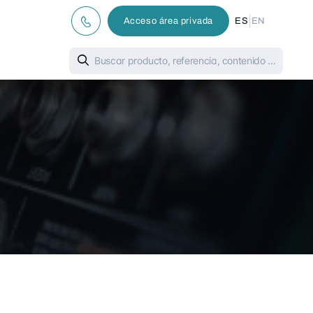
|
Acceso área privada
ES
EN