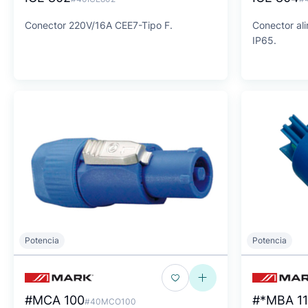
Conector 220V/16A CEE7-Tipo F.
Conector al
IP65.
Potencia
Potencia
#MCA 100
#*MBA 1
#40MCO100