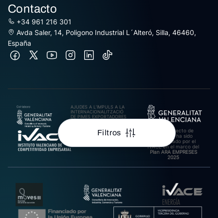
Contacto
+34 961 216 301
Avda Saler, 14, Poligono Industrial L´Alteró, Silla, 46460,
España
AJUDES A L’IMPULS A LA
INTERNACIONALITZACIÓ
DE PIMES EXPORTADORES
DE LA COMUNITAT
VALENCIANA 2025.
Este proyecto de
Import rebut: 31.278,27€
Filtros
inversión ha sido
cofinanciado por el
IVACE en el marco del
Plan ARA EMPRESES
2025