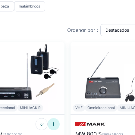
abeza
Inalámbricos
Ordenar por :
reccional
MINIJACK R
VHF
Omnidireccional
MINI JA
V
MW 800 S
#MIC10100
#59MAR003