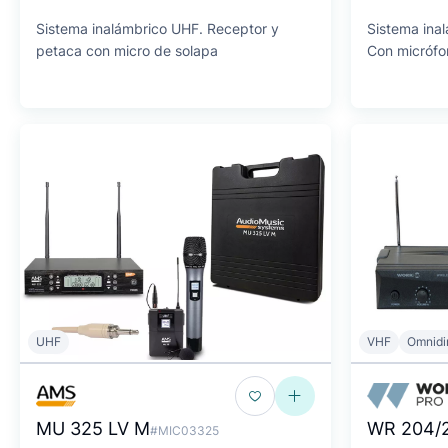
Sistema inalámbrico UHF. Receptor y
Sistema ina
petaca con micro de solapa
Con micróf
UHF
VHF
Omnidi
MU 325 LV M
WR 204/
#MIC03325