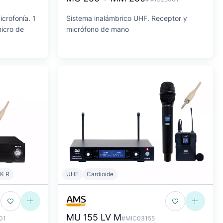
crofonía. 1
Sistema inalámbrico UHF. Receptor y
micro de
micrófono de mano
K R
UHF
Cardioide
MU 155 LV M
01
#MIC03155