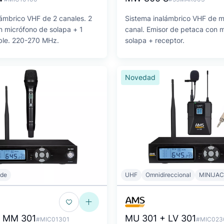
lámbrico VHF de 2 canales. 2
Sistema inalámbrico VHF de mi
n micrófono de solapa + 1
canal. Emisor de petaca con 
ble. 220-270 MHz.
solapa + receptor.
Novedad
ide
UHF
Omnidireccional
MINIJAC
+ MM 301
MU 301 + LV 301
#MIC01301
#MIC023