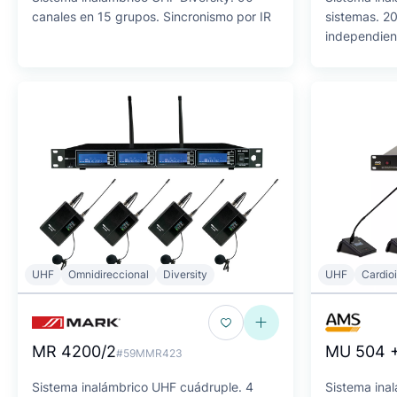
canales en 15 grupos. Sincronismo por IR
sistemas. 2
independien
UHF
Omnidireccional
Diversity
UHF
Cardio
MR 4200/2
MU 504 
#59MMR423
Sistema inalámbrico UHF cuádruple. 4
Sistema ina