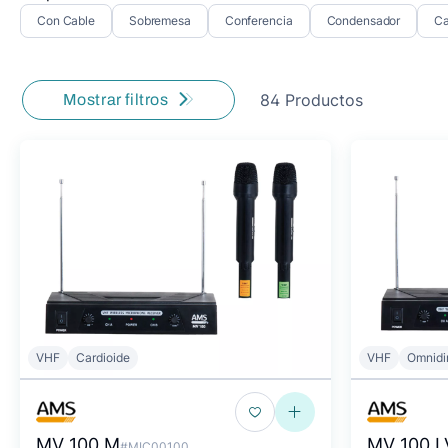
Con Cable
Sobremesa
Conferencia
Condensador
C
84 Productos
Mostrar filtros
VHF
Cardioide
VHF
Omnidi
MV 100 M
MV 100 L
#MIC00100