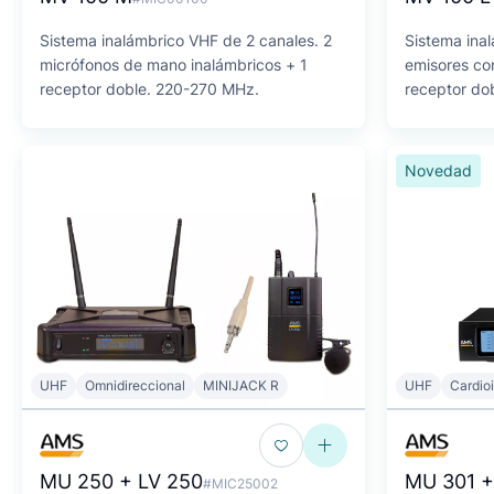
Sistema inalámbrico VHF de 2 canales. 2
Sistema ina
micrófonos de mano inalámbricos + 1
emisores co
receptor doble. 220-270 MHz.
receptor do
Novedad
UHF
Omnidireccional
MINIJACK R
UHF
Cardio
MU 250 + LV 250
MU 301 
#MIC25002