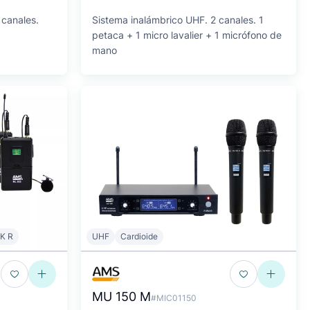
 canales.
Sistema inalámbrico UHF. 2 canales. 1
petaca + 1 micro lavalier + 1 micrófono de
mano
K R
UHF
Cardioide
MU 150 M
#MIC01150