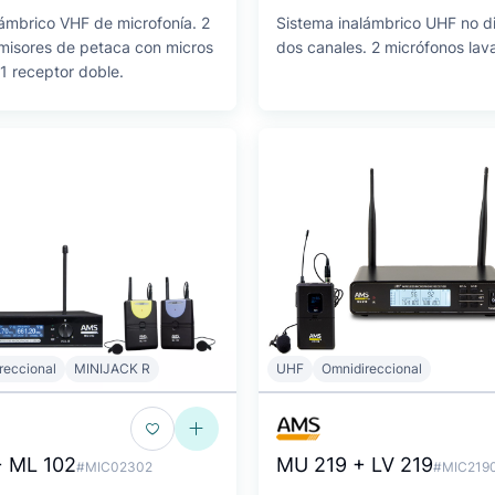
lámbrico VHF de microfonía. 2
Sistema inalámbrico UHF no di
emisores de petaca con micros
dos canales. 2 micrófonos laval
1 receptor doble.
reccional
MINIJACK R
UHF
Omnidireccional
 ML 102
MU 219 + LV 219
#MIC02302
#MIC219