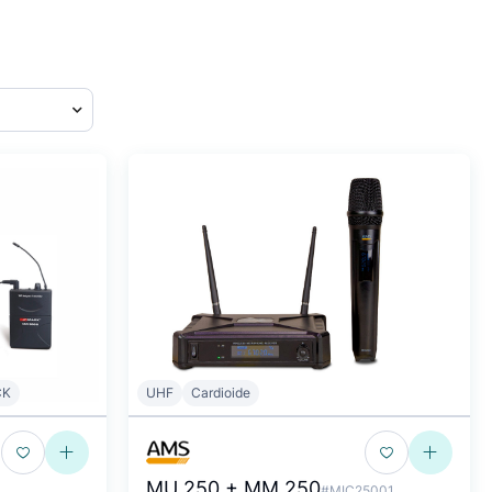
CK
UHF
Cardioide
MU 250 + MM 250
#MIC25001