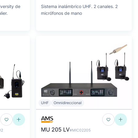
versity de
Sistema inalámbrico UHF. 2 canales. 2
ier.
micrófonos de mano
UHF
Omnidireccional
MU 205 LV
02
#MIC02205