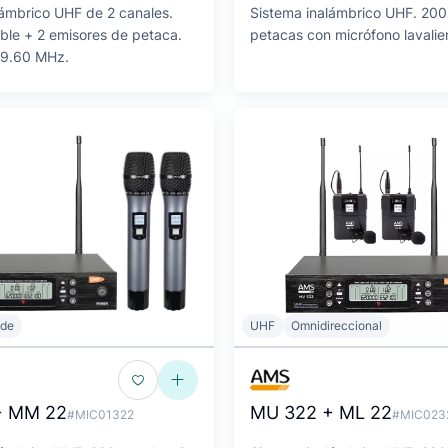
lámbrico UHF de 2 canales.
Sistema inalámbrico UHF. 200
ble + 2 emisores de petaca.
petacas con micrófono lavalie
89.60 MHz.
ide
UHF
Omnidireccional
+ MM 22
MU 322 + ML 22
#MIC01322
#MIC023