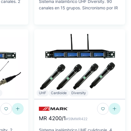
 canales. 2
Sistema inalámbrico UHF Diversity. 90
canales en 15 grupos. Sincronismo por IR
UHF
Cardioide
Diversity
MR 4200/1
#59MMR422
sity. 2
Sistema inalámbrico UHF cuádruple. 4