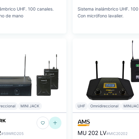
lámbrico UHF. 100 canales.
Sistema inalámbrico UHF. 100
ono de mano
Con micrófono lavalier.
reccional
MINI JACK
UHF
Omnidireccional
MINIJAC
2
MU 202 LV
#59WRD205
#MIC20202