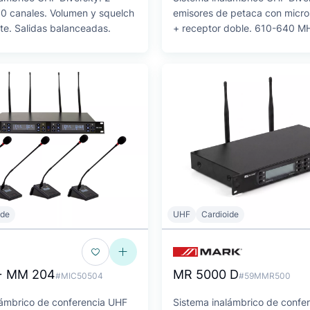
00 canales. Volumen y squelch
emisores de petaca con micro
te. Salidas balanceadas.
+ receptor doble. 610-640 M
ide
UHF
Cardioide
+ MM 204
MR 5000 D
#MIC50504
#59MMR500
lámbrico de conferencia UHF
Sistema inalámbrico de confer