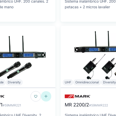
lámbrico UHF. 200 canales. 2
Sistema inalámbrico UHF. 200
 de mano
petacas + 2 micros lavalier
ide
Diversity
UHF
Omnidireccional
Diversity
1
MR 2200/2
#59MMR221
#59MMR222
ámbrico UHF Diversity. 2
Sistema inalámbrico UHF Diver