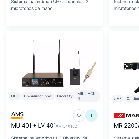
Sistema inalámbrico UHF. 2 canales. 2
Sistema ina
micrófonos de mano
micrófonos
MINIJACK
UHF
Omnidireccional
Diversity
R
UHF
Cardio
MU 401 + LV 401
MR 2200/
#MIC40102
Sistema inalámbrico UHF Diversity. 90
Sistema inal