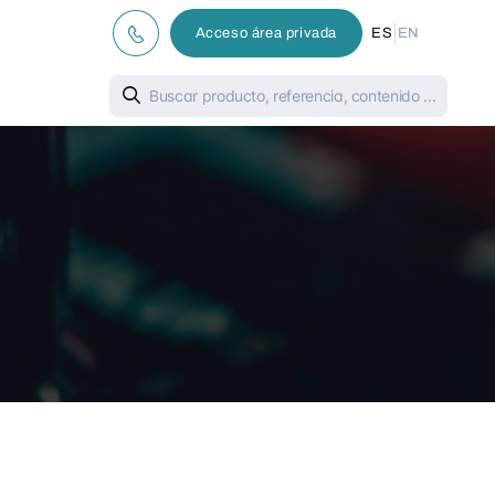
|
Acceso área privada
ES
EN