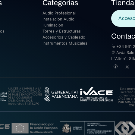
s
Categorías
Tienda
Audio Profesional
Acceso
Instalación Audio
Iluminación
sos
Torres y Estructuras
Contac
Accesorios y Cableado
Instrumentos Musicales
+34 961 2
Avda Saler
L´Alteró, Si
AJUDES A L’IMPULS A LA
Este proy
INTERNACIONALITZACIÓ
inversión 
DE PIMES EXPORTADORES
cofinanciad
DE LA COMUNITAT
IVACE en el 
VALENCIANA 2025.
Plan ARA 
Import rebut: 31.278,27€
202