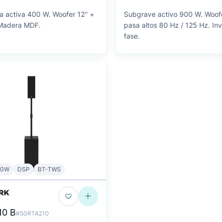
a activa 400 W. Woofer 12'' +
Subgrave activo 900 W. Woofer 
. Madera MDF.
pasa altos 80 Hz / 125 Hz. In
fase.
00W
DSP
BT-TWS
10 B
#50RTA210