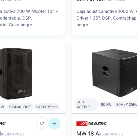
a activa 700 W. Woofer 10'' +
Caja acústica activa 1000 W. 
 orientable. DSP.
Driver 1.35''. DSP. Contrachap
do. Color negro.
negro.
SUB
900W
80Hz/125H
0W
SIGNAL OUT
VASO 35mm
ACTIVO
M
MW 18 A
#50MMP013
#50MMW018