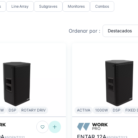
s
Line Array
Subgraves
Monitores
Combos
Ordenar por :
0W
DSP
ROTARY DRIV
ACTIVA
1000W
DSP
FIXED 
0A
ENTAR 12A
#50ENT011
#50ENT013