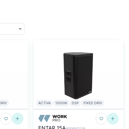
DRIV
ACTIVA
1000W
DSP
FIXED DRIV
ENTAR 15A
#50ENT016