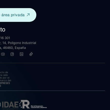
 área privada
to
16 301
, 14, Poligono Industrial
lla, 46460, España
ecto de
ha sido
o por el
marco del
EMPRESES
5