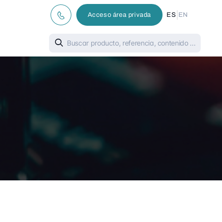
|
Acceso área privada
ES
EN