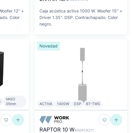
Woofer 12'' +
Caja acústica activa 1000 W. Woofer 15'' +
ado. Color
Driver 1.35''. DSP. Contrachapado. Color
negro.
Novedad
VASO
z
35mm
ACTIVA
1400W
DSP
BT-TWS
RAPTOR 10 W
#50RTA211