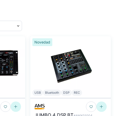
Novedad
USB
Bluetooth
DSP
REC
JUMBO 4 DSP BT
#AMX01004