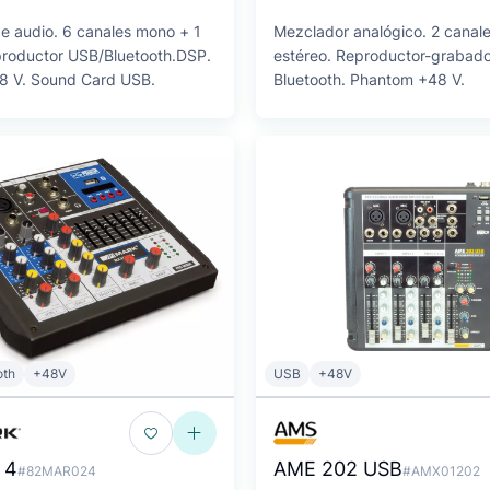
e audio. 6 canales mono + 1
Mezclador analógico. 2 canal
productor USB/Bluetooth.DSP.
estéreo. Reproductor-grabad
8 V. Sound Card USB.
Bluetooth. Phantom +48 V.
oth
+48V
USB
+48V
 4
AME 202 USB
#82MAR024
#AMX01202