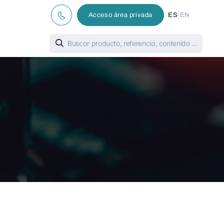
|
Acceso área privada
ES
EN