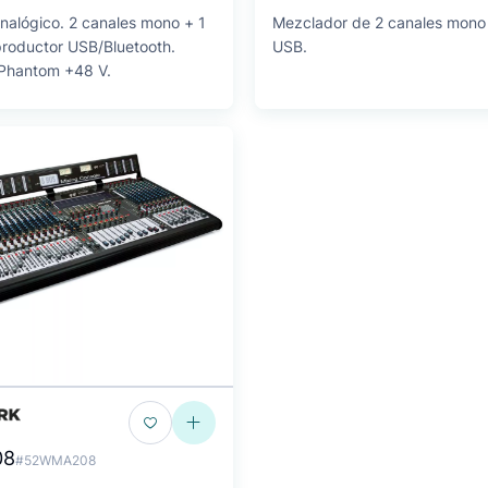
nalógico. 2 canales mono + 1
Mezclador de 2 canales mono 
productor USB/Bluetooth.
USB.
 Phantom +48 V.
08
#52WMA208