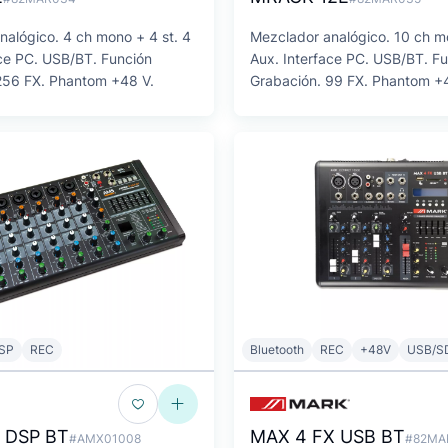
nalógico. 4 ch mono + 4 st. 4
Mezclador analógico. 10 ch mo
ace PC. USB/BT. Función
Aux. Interface PC. USB/BT. F
256 FX. Phantom +48 V.
Grabación. 99 FX. Phantom +
SP
REC
Bluetooth
REC
+48V
USB/S
 DSP BT
MAX 4 FX USB BT
#AMX01008
#82MA