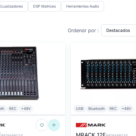
Ecualizadores
DSP Matrices
Herramientas Audio
Ordenar por :
oth
REC
+48V
USB
Bluetooth
REC
+48V
E
MRACK 12E
#82MAR034
#82MAR035