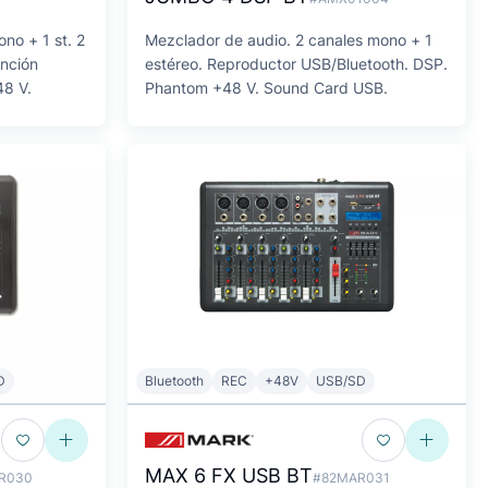
no + 1 st. 2
Mezclador de audio. 2 canales mono + 1
unción
estéreo. Reproductor USB/Bluetooth. DSP.
48 V.
Phantom +48 V. Sound Card USB.
D
Bluetooth
REC
+48V
USB/SD
MAX 6 FX USB BT
R030
#82MAR031