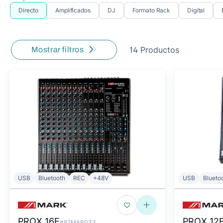
Directo
Amplificados
DJ
Formato Rack
Digital
14 Productos
Mostrar filtros
USB
Bluetooth
REC
+48V
USB
Blueto
PROX 16E
PROX 12
#82MAR033