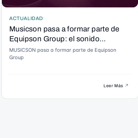
ACTUALIDAD
Musicson pasa a formar parte de
Equipson Group: el sonido
profesional fabricado en España da
MUSICSON pasa a formar parte de Equipson
Group
un paso histórico.
Leer Más