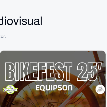
diovisual
or.