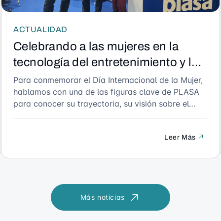
ACTUALIDAD
Celebrando a las mujeres en la
tecnología del entretenimiento y los
eventos en vivo por el Día
Para conmemorar el Día Internacional de la Mujer,
hablamos con una de las figuras clave de PLASA
Internacional de la Mujer
para conocer su trayectoria, su visión sobre el
papel de las mujeres en la industria técnica y
audiovisual, y sus consejos para las futuras
Leer Más
generaciones. Una conversación inspiradora que
destaca el talento, la perseverancia y el impacto
de las mujeres en nuestro sector.
Más noticias