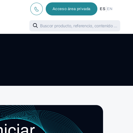
|
Acceso área privada
ES
EN
niciar