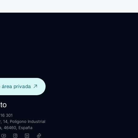
 área privada
to
16 301
, 14, Poligono Industrial
lla, 46460, España