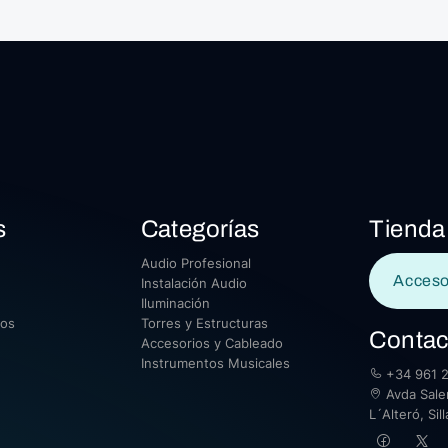
s
Categorías
Tienda
Audio Profesional
Acceso
Instalación Audio
Iluminación
sos
Torres y Estructuras
Contac
Accesorios y Cableado
Instrumentos Musicales
+34 961 2
Avda Saler
L´Alteró, Si