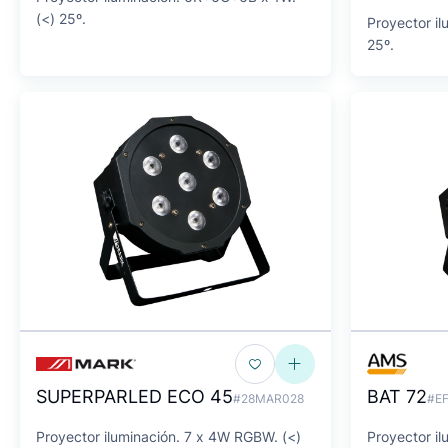
(<) 25º.
Proyector il
25º.
SUPERPARLED ECO 45
BAT 72
#28MAR028
#E
Proyector iluminación. 7 x 4W RGBW. (<)
Proyector i