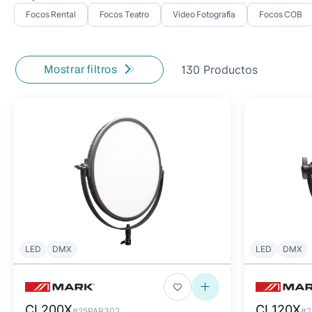
Focos Rental
Focos Teatro
Video Fotografía
Focos COB
130 Productos
Mostrar filtros
LED
DMX
LED
DMX
CI 200X
CI 120X
#25PAR302
#2