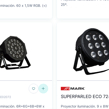
25º.
uminación. 60 x 1,5W RGB. (<)
SUPERPARLED ECO 72
FE02072
luminación. 6R+6G+6B+6W x
Proyector iluminación. 9 x 8W