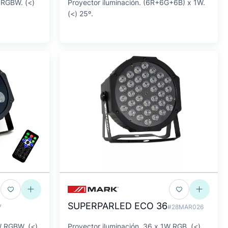
 RGBW. (<)
Proyector iluminación. (6R+6G+6B) x 1W.
(<) 25º.
SUPERPARLED ECO 36
7
#28MAR026
W RGBW. (<)
Proyector iluminación. 36 x 1W RGB. (<)