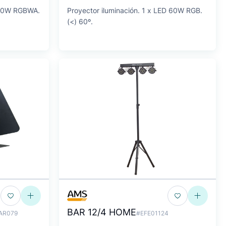
D 50W RGBWA.
Proyector iluminación. 1 x LED 60W RGB.
(<) 60º.
BAR 12/4 HOME
AR079
#EFE01124