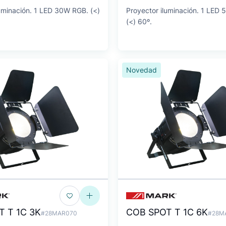
luminación. 1 LED 30W RGB. (<)
Proyector iluminación. 1 LE
(<) 60º.
Novedad
 T 1C 3K
COB SPOT T 1C 6K
#28MAR070
#28M