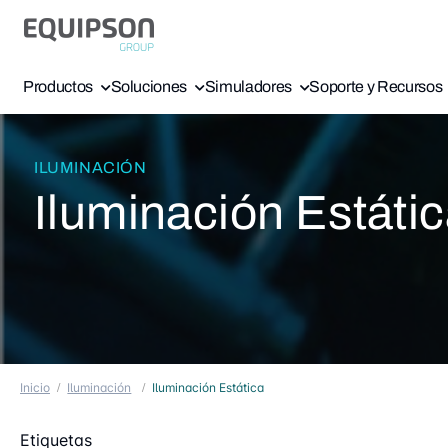
Productos
Soluciones
Simuladores
Soporte y Recursos
ILUMINACIÓN
Iluminación Estáti
Inicio
Iluminación
Iluminación Estática
Etiquetas