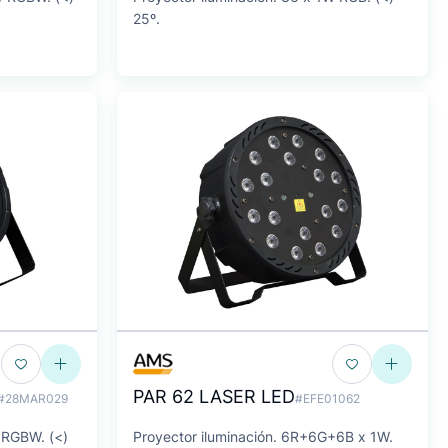
25º.
PAR 62 LASER LED
#28MAR029
#EFE01062
 RGBW. (<)
Proyector iluminación. 6R+6G+6B x 1W.