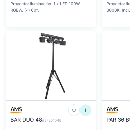
Proyector iluminación. 1 x LED 100W
Proyector il
RGBW. (<) 60º.
3000K. Inclu
BAR DUO 48
PAR 36 B
#EFE01048