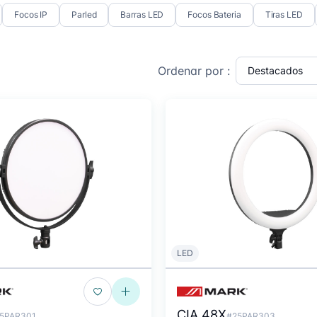
Focos IP
Parled
Barras LED
Focos Bateria
Tiras LED
Ordenar por :
LED
CIA 48X
5PAR301
#25PAR303