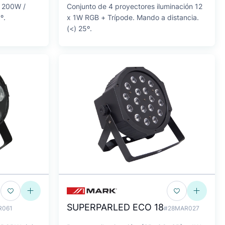
D 200W /
Conjunto de 4 proyectores iluminación 12
º.
x 1W RGB + Trípode. Mando a distancia.
(<) 25º.
SUPERPARLED ECO 18
R061
#28MAR027