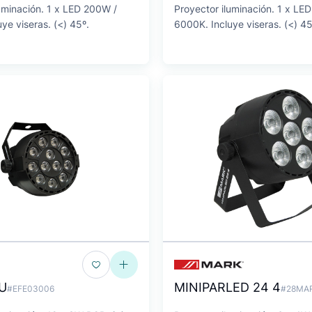
uminación. 1 x LED 200W /
Proyector iluminación. 1 x LE
ye viseras. (<) 45º.
6000K. Incluye viseras. (<) 45
U
MINIPARLED 24 4
#EFE03006
#28MA