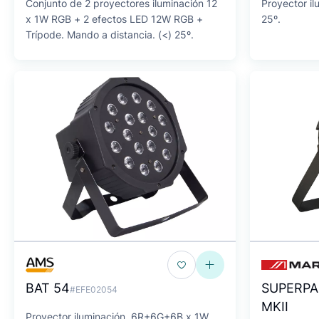
Conjunto de 2 proyectores iluminación 12
Proyector il
x 1W RGB + 2 efectos LED 12W RGB +
25º.
Trípode. Mando a distancia. (<) 25º.
BAT 54
SUPERPA
#EFE02054
MKII
Proyector iluminación. 6R+6G+6B x 1W.