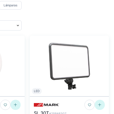
Lámparas
LED
SL 30T
#25PAR307