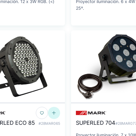
uminación. 12 x 3W RGB. (<)
Proyector iluminación. 6 x 4W
25º.
RLED ECO 85
SUPERLED 704
#28MAR065
#28MAR07
Proyector iluminación. 7 x 10