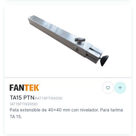
TA15 PTN
#AT15PTN3050
(AT15PTN3050)
Pata extensible de 40x40 mm con nivelador. Para tarima
TA 15.