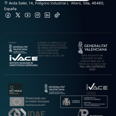
Avda Saler, 14, Poligono Industrial L´Alteró, Silla, 46460,
España
AJUDES A L’IMPULS A LA
INTERNACIONALITZACIÓ
DE PIMES EXPORTADORES
DE LA COMUNITAT
VALENCIANA 2025.
Este proyecto de
Import rebut: 31.278,27€
inversión ha sido
cofinanciado por el
IVACE en el marco del
Plan ARA EMPRESES
2025