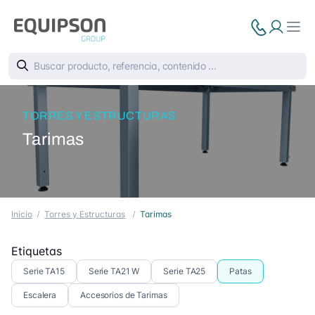
TORRES Y ESTRUCTURAS
Tarimas
Inicio
Torres y Estructuras
Tarimas
Etiquetas
Serie TA15
Serie TA21 W
Serie TA25
Patas
Escalera
Accesorios de Tarimas