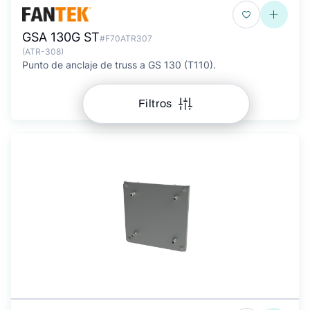
GSA 130G ST
#F70ATR307
(ATR-308)
Punto de anclaje de truss a GS 130 (T110).
Filtros