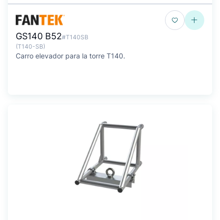
GS140 B52
#T140SB
(T140-SB)
Carro elevador para la torre T140.