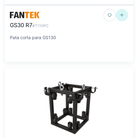
GS30 R7
#T110PC
Pata corta para GS130