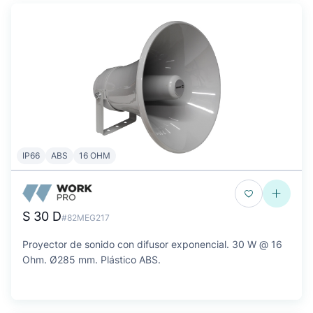
IP66
ABS
16 OHM
S 30 D
#82MEG217
Proyector de sonido con difusor exponencial. 30 W @ 16
Ohm. Ø285 mm. Plástico ABS.