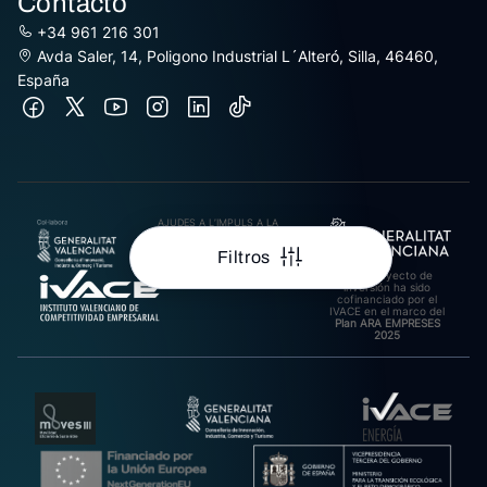
Contacto
+34 961 216 301
Avda Saler, 14, Poligono Industrial L´Alteró, Silla, 46460,
España
AJUDES A L’IMPULS A LA
INTERNACIONALITZACIÓ
DE PIMES EXPORTADORES
Filtros
DE LA COMUNITAT
VALENCIANA 2025.
Este proyecto de
Import rebut: 31.278,27€
inversión ha sido
cofinanciado por el
IVACE en el marco del
Plan ARA EMPRESES
2025