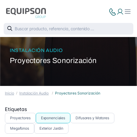
INSTALACIÓN AUDIO
Proyectores Sonorización
Inicio
Instalación Audio
Proyectores Sonorización
Etiquetas
Proyectores
Exponenciales
Difusores y Motores
Megafonos
Exterior Jardin