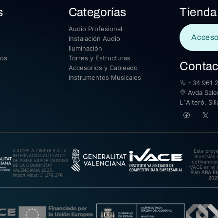
s
Categorías
Tienda
Audio Profesional
Acceso
Instalación Audio
Iluminación
sos
Torres y Estructuras
Contac
Accesorios y Cableado
Instrumentos Musicales
+34 961 2
Avda Saler
L´Alteró, Si
AJUDES A L’IMPULS A LA
Este proy
INTERNACIONALITZACIÓ
inversión 
DE PIMES EXPORTADORES
cofinanciad
DE LA COMUNITAT
IVACE en el 
VALENCIANA 2025.
Plan ARA 
Import rebut: 31.278,27€
202