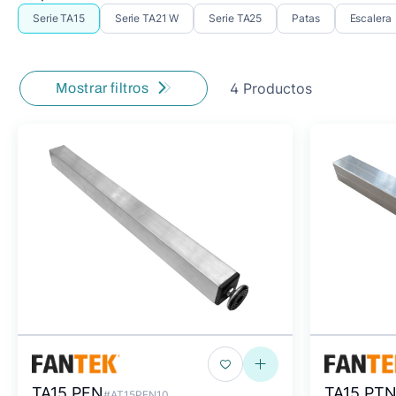
Serie TA15
Serie TA21 W
Serie TA25
Patas
Escalera
4 Productos
Mostrar filtros
TA15 PFN
TA15 PT
#AT15PFN10