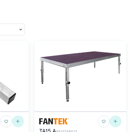
TA15 A
#F15TAR021