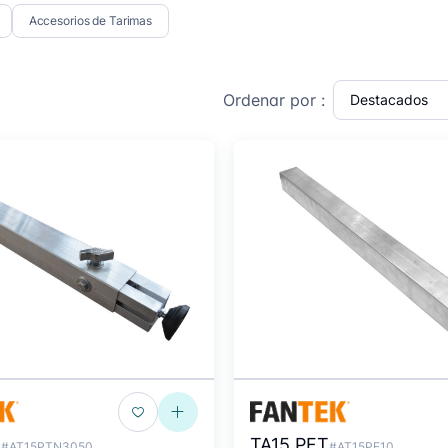
Accesorios de Tarimas
Ordenar por :
N
TA15 PFT
#AT15PTN3050
#AT15PF10