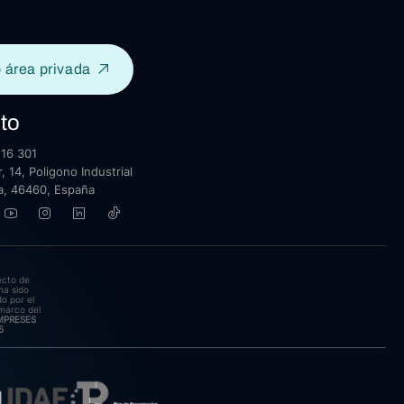
 área privada
to
16 301
, 14, Poligono Industrial
lla, 46460, España
ecto de
ha sido
o por el
marco del
EMPRESES
5