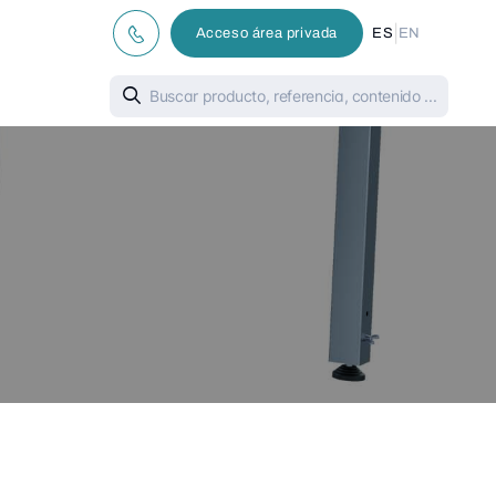
|
Acceso área privada
ES
EN