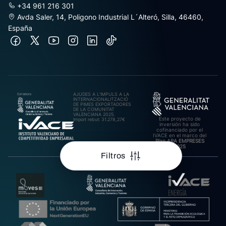
+34 961 216 301
Avda Saler, 14, Poligono Industrial L´Alteró, Silla, 46460,
España
AJUDES A L’IMPULS A LA
INTERNACIONALITZACIÓ
DE PIMES EXPORTADORES
DE LA COMUNITAT
VALENCIANA 2025.
Este proyecto de
Import rebut: 31.278,27€
inversión ha sido
cofinanciado por el
IVACE en el marco del
Plan ARA EMPRESES
2025
Filtros