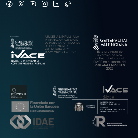
AJUDES A L’IMPULS A LA
INTERNACIONALITZACIÓ
DE PIMES EXPORTADORES
DE LA COMUNITAT
VALENCIANA 2025.
Este proyecto de
Import rebut: 31.278,27€
inversión ha sido
cofinanciado por el
IVACE en el marco del
Plan ARA EMPRESES
2025