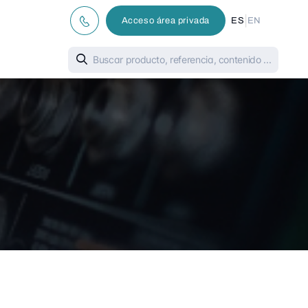
|
Acceso área privada
ES
EN