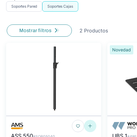
Soportes Pared
Soportes Cajas
2 Productos
Mostrar filtros
Novedad
ASS 550
UBS 1
#SOP05040
#49S