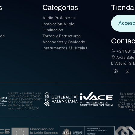
s
Categorías
Tienda
Audio Profesional
Acceso
Instalación Audio
Iluminación
sos
Torres y Estructuras
Contac
Accesorios y Cableado
Instrumentos Musicales
+34 961 2
Avda Saler
L´Alteró, Si
AJUDES A L’IMPULS A LA
Este proy
INTERNACIONALITZACIÓ
inversión 
DE PIMES EXPORTADORES
cofinanciad
DE LA COMUNITAT
IVACE en el 
VALENCIANA 2025.
Plan ARA 
Import rebut: 31.278,27€
202