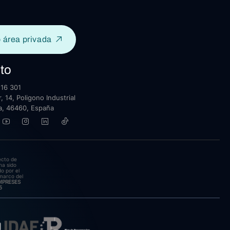
 área privada
to
16 301
, 14, Poligono Industrial
lla, 46460, España
ecto de
ha sido
o por el
marco del
EMPRESES
5