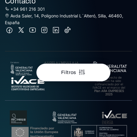
Contacto
+34 961 216 301
Avda Saler, 14, Poligono Industrial L´Alteró, Silla, 46460,
España
AJUDES A L’IMPULS A LA
INTERNACIONALITZACIÓ
DE PIMES EXPORTADORES
Filtros
DE LA COMUNITAT
VALENCIANA 2025.
Este proyecto de
Import rebut: 31.278,27€
inversión ha sido
cofinanciado por el
IVACE en el marco del
Plan ARA EMPRESES
2025