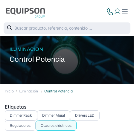
ILUMINACIÓN
Control Potencia
Inicio
Iluminación
Control Potencia
Etiquetas
Dimmer Rack
Dimmer Mural
Drivers LED
Reguladores
Cuadros eléctricos