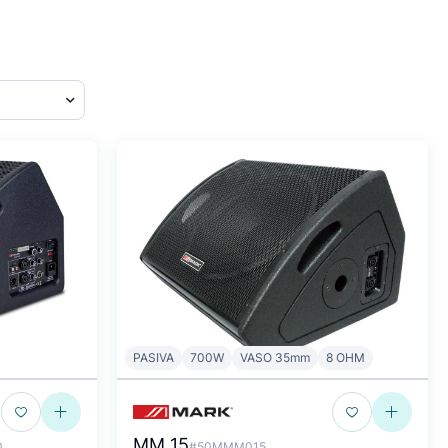
PASIVA
700W
VASO 35mm
8 OHM
MM 15
0
#50MMM015