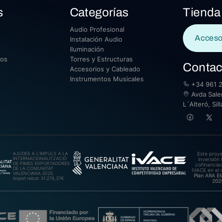
s
Categorías
Tienda
Audio Profesional
Acceso
Instalación Audio
Iluminación
sos
Torres y Estructuras
Contac
Accesorios y Cableado
Instrumentos Musicales
+34 961 2
Avda Saler
L´Alteró, Si
AJUDES A L’IMPULS A LA
Este proy
INTERNACIONALITZACIÓ
inversión 
DE PIMES EXPORTADORES
cofinanciad
DE LA COMUNITAT
IVACE en el 
VALENCIANA 2025.
Plan ARA 
Import rebut: 31.278,27€
202