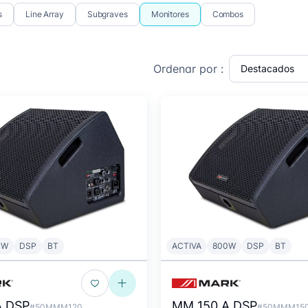
s
Line Array
Subgraves
Monitores
Combos
Ordenar por :
0W
DSP
BT
ACTIVA
800W
DSP
BT
A DSP
MM 150 A DSP
#50MMM120
#50MMM15