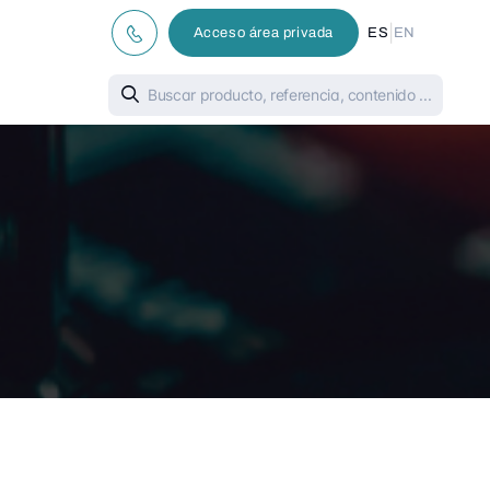
|
Acceso área privada
ES
EN