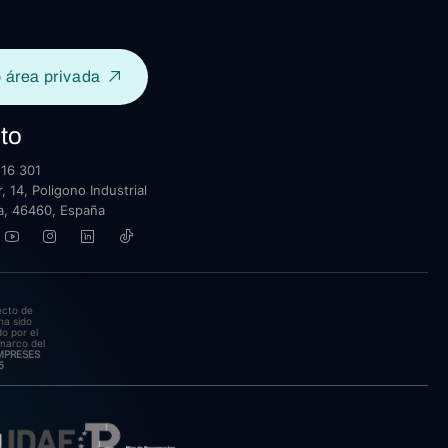
 área privada
to
16 301
, 14, Poligono Industrial
lla, 46460, España
ecto de
ha sido
o por el
marco del
EMPRESES
5