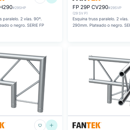
CH290
FP 29P CV290
#29SHP
#29SVP
(29 SV P)
s paralelo. 2 vías. 90º.
Esquina truss paralelo. 2 vías.
ado o negro. SERIE FP
290mm. Plateado o negro. S