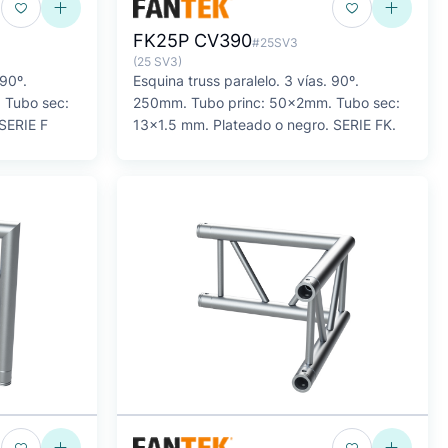
FK25P CV390
#25SV3
(25 SV3)
 90º.
Esquina truss paralelo. 3 vías. 90º.
 Tubo sec:
250mm. Tubo princ: 50x2mm. Tubo sec:
SERIE F
13x1.5 mm. Plateado o negro. SERIE FK.