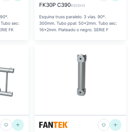
FK30P C390
#30SH3
 90º.
Esquina truss paralelo. 3 vías. 90º.
Tubo sec:
300mm. Tubo ppal: 50x2mm. Tubo sec:
ERIE FK
16x2mm. Plateado o negro. SERIE F