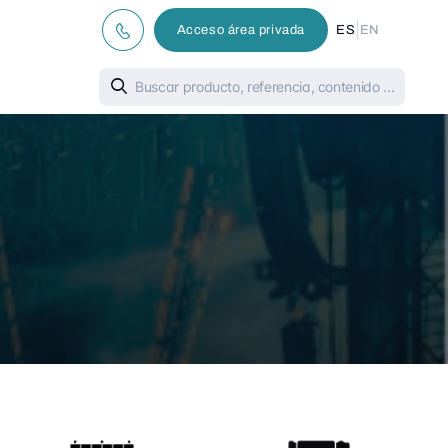
|
Acceso área privada
ES
EN