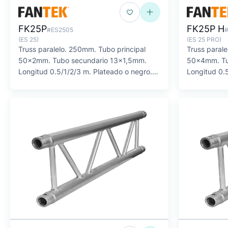
FK25P
FK25P H
#ES2505
(ES 25)
(ES 25 PRO)
Truss paralelo. 250mm. Tubo principal
Truss paral
50x2mm. Tubo secundario 13x1,5mm.
50x4mm. Tu
Longitud 0.5/1/2/3 m. Plateado o negro.
Longitud 0.5
SERIE F
SERIE FK