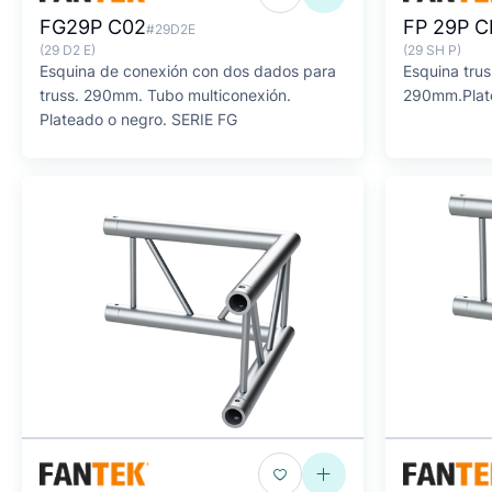
FG29P C02
FP 29P 
#29D2E
(29 D2 E)
(29 SH P)
Esquina de conexión con dos dados para
Esquina trus
truss. 290mm. Tubo multiconexión.
290mm.Plate
Plateado o negro. SERIE FG