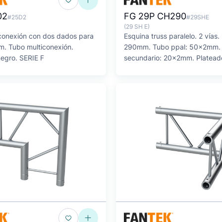
02
FG 29P CH290
#25D2
#29SHE
(29 SH E)
conexión con dos dados para
Esquina truss paralelo. 2 vías.
m. Tubo multiconexión.
290mm. Tubo ppal: 50x2mm.
negro. SERIE F
secundario: 20x2mm. Platead
SERIE FG