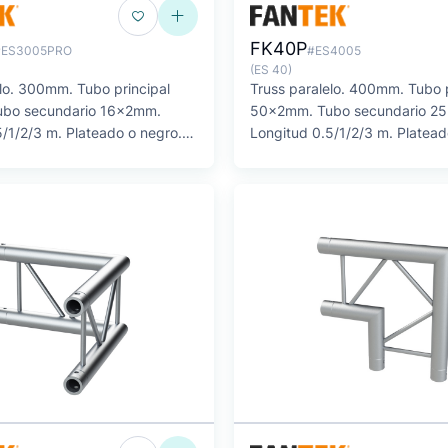
FK40P
#ES3005PRO
#ES4005
(ES 40)
elo. 300mm. Tubo principal
Truss paralelo. 400mm. Tubo p
bo secundario 16x2mm.
50x2mm. Tubo secundario 2
/1/2/3 m. Plateado o negro.
Longitud 0.5/1/2/3 m. Platead
SERIE FK