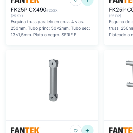
FK25P CX490
FK25P C
#25SX
(25 SX)
(25 D2)
Esquina truss paralelo en cruz. 4 vías.
Esquina de 
250mm. Tubo princ: 50x2mm. Tubo sec:
truss. 250m
13x1,5mm. Plata o negro. SERIE F
Plateado o 