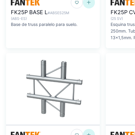
FK25P BASE L
FK25P C
#ABSES25M
(ABS-ES)
(25 SV)
Base de truss paralelo para suelo.
Esquina trus
250mm. Tub
13x1,5mm. P