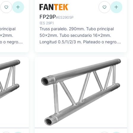
FP29P
#ES2905P
(ES 29P)
rincipal
Truss paralelo. 290mm. Tubo principal
0x2mm.
50x2mm. Tubo secundario 16x2mm.
o o negro.
Longitud 0.5/1/2/3 m. Plateado o negro.
SERIE FP