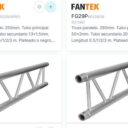
FG29P
#ES2505PRO
#ES2905E
(ES 29E)
elo. 250mm. Tubo principal
Truss paralelo. 290mm. Tubo p
bo secundario 13x1,5mm.
50x2mm. Tubo secundario 2
/1/2/3 m. Plateado o negro.
Longitud 0.5/1/2/3 m. Platead
SERIE FG