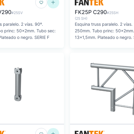
V290
FK25P C290
#25SV
#25SH
(25 SH)
s paralelo. 2 vías. 90º.
Esquina truss paralelo. 2 vías.
o princ: 50x2mm. Tubo sec:
250mm. Tubo princ: 50x2mm.
lateado o negro. SERIE F
13x1,5mm. Plateado o negro. 