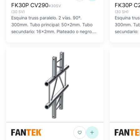
FK30P CV290
FK30P C
#30SV
(30 SV)
(30 SH)
Esquina truss paralelo. 2 vías. 90º.
Esquina trus
300mm. Tubo principal: 50x2mm. Tubo
300mm. Tub
secundario: 16x2mm. Plateado o negro.
secundario:
SERIE F
SERIE F