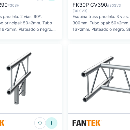
290
FK30P CV390
#30SH
#30SV3
(30 SV3)
s paralelo. 2 vías. 90º.
Esquina truss paralelo. 3 vías.
o principal: 50x2mm. Tubo
300mm. Tubo ppal: 50x2mm. 
 16x2mm. Plateado o negro.
16x2mm. Plateado o negro. S