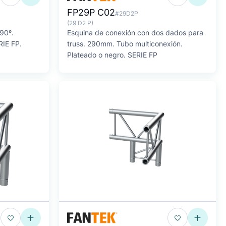
FP29P C02
#29D2P
(29 D2 P)
 90º.
Esquina de conexión con dos dados para
ERIE FP.
truss. 290mm. Tubo multiconexión.
Plateado o negro. SERIE FP