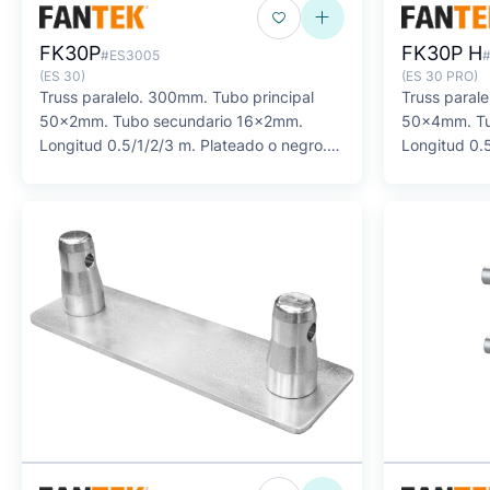
FK30P
FK30P H
#ES3005
(ES 30)
(ES 30 PRO)
Truss paralelo. 300mm. Tubo principal
Truss paral
50x2mm. Tubo secundario 16x2mm.
50x4mm. Tu
Longitud 0.5/1/2/3 m. Plateado o negro.
Longitud 0.5
SERIE F
SERIE F