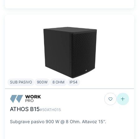
SUB PASIVO
900W
8 OHM
IP54
ATHOS B15
#50ATH015
Subgrave pasivo 900 W @ 8 Ohm. Altavoz 15''.