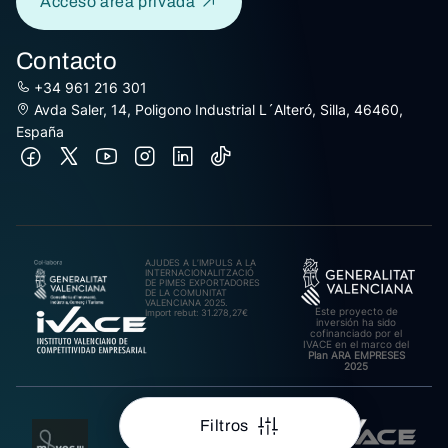
Acceso área privada
Contacto
+34 961 216 301
Avda Saler, 14, Poligono Industrial L´Alteró, Silla, 46460,
España
AJUDES A L’IMPULS A LA
INTERNACIONALITZACIÓ
DE PIMES EXPORTADORES
DE LA COMUNITAT
VALENCIANA 2025.
Este proyecto de
Import rebut: 31.278,27€
inversión ha sido
cofinanciado por el
IVACE en el marco del
Plan ARA EMPRESES
2025
Filtros