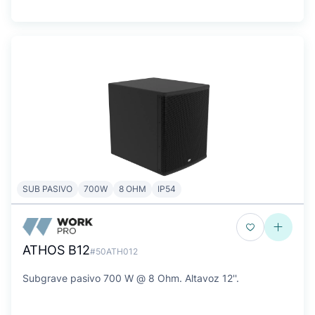
SUB PASIVO
700W
8 OHM
IP54
ATHOS B12
#50ATH012
Subgrave pasivo 700 W @ 8 Ohm. Altavoz 12''.