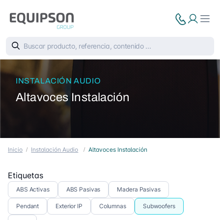
INSTALACIÓN AUDIO
Altavoces Instalación
Inicio
Instalación Audio
Altavoces Instalación
Etiquetas
ABS Activas
ABS Pasivas
Madera Pasivas
Pendant
Exterior IP
Columnas
Subwoofers