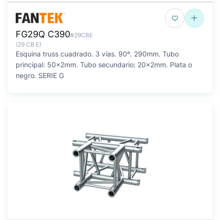
FG29Q C390
#29CBE
(29 CB E)
Esquina truss cuadrado. 3 vías. 90º. 290mm. Tubo
principal: 50x2mm. Tubo secundario: 20x2mm. Plata o
negro. SERIE G