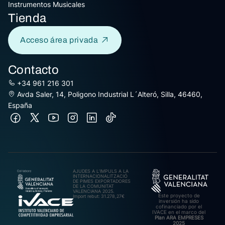
Instrumentos Musicales
Tienda
Acceso área privada
Contacto
+34 961 216 301
Avda Saler, 14, Poligono Industrial L´Alteró, Silla, 46460,
España
AJUDES A L’IMPULS A LA
INTERNACIONALITZACIÓ
DE PIMES EXPORTADORES
DE LA COMUNITAT
VALENCIANA 2025.
Este proyecto de
Import rebut: 31.278,27€
inversión ha sido
cofinanciado por el
IVACE en el marco del
Plan ARA EMPRESES
2025