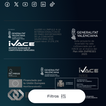
AJUDES A L’IMPULS A LA
INTERNACIONALITZACIÓ
DE PIMES EXPORTADORES
DE LA COMUNITAT
VALENCIANA 2025.
Este proyecto de
Import rebut: 31.278,27€
inversión ha sido
cofinanciado por el
IVACE en el marco del
Plan ARA EMPRESES
2025
Filtros