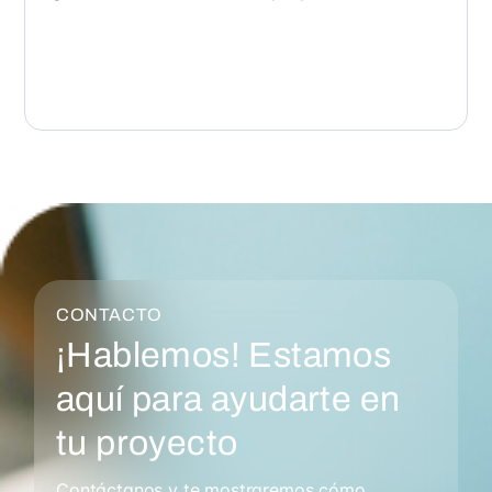
CONTACTO
¡Hablemos! Estamos
aquí para ayudarte en
tu proyecto
Contáctanos y te mostraremos cómo