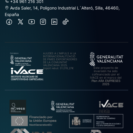
+34 961 216 301
Avda Saler, 14, Poligono Industrial L´Alteró, Silla, 46460,
España
AJUDES A L’IMPULS A LA
INTERNACIONALITZACIÓ
DE PIMES EXPORTADORES
DE LA COMUNITAT
VALENCIANA 2025.
Este proyecto de
Import rebut: 31.278,27€
inversión ha sido
cofinanciado por el
IVACE en el marco del
Plan ARA EMPRESES
2025