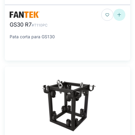
GS30 R7
#T110PC
Pata corta para GS130