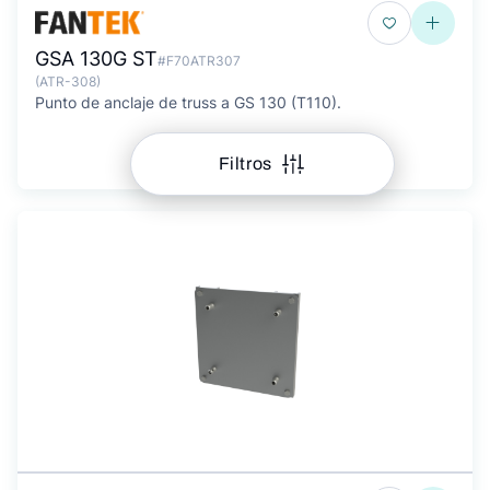
GSA 130G ST
#F70ATR307
(ATR-308)
Punto de anclaje de truss a GS 130 (T110).
Filtros