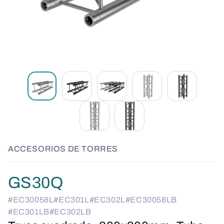
ACCESORIOS DE TORRES
GS30Q
#EC30058L
#EC301L
#EC302L
#EC30058LB
#EC301LB
#EC302LB