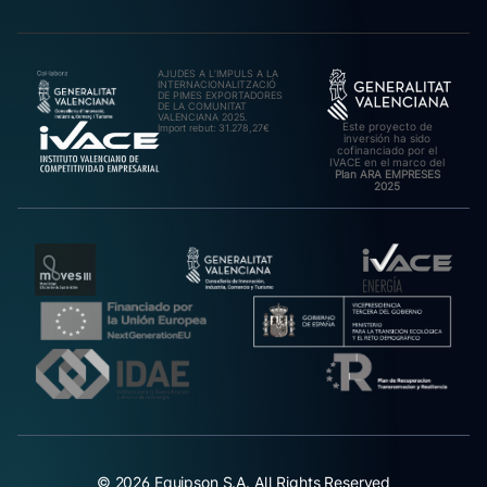
AJUDES A L’IMPULS A LA
INTERNACIONALITZACIÓ
DE PIMES EXPORTADORES
DE LA COMUNITAT
VALENCIANA 2025.
Este proyecto de
Import rebut: 31.278,27€
inversión ha sido
cofinanciado por el
IVACE en el marco del
Plan ARA EMPRESES
2025
© 2026 Equipson S.A. All Rights Reserved