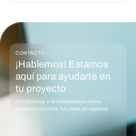
CONTACTO
¡Hablemos! Estamos
aquí para ayudarte en
tu proyecto
Contáctanos y te mostraremos cómo
podemos convertir tus ideas en realidad.