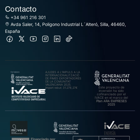
Contacto
+34 961 216 301
Avda Saler, 14, Poligono Industrial L´Alteró, Silla, 46460,
España
AJUDES A L’IMPULS A LA
INTERNACIONALITZACIÓ
DE PIMES EXPORTADORES
DE LA COMUNITAT
VALENCIANA 2025.
Este proyecto de
Import rebut: 31.278,27€
inversión ha sido
cofinanciado por el
IVACE en el marco del
Plan ARA EMPRESES
2025