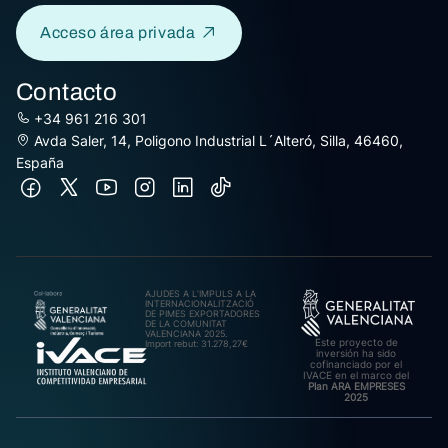
Acceso área privada
Contacto
+34 961 216 301
Avda Saler, 14, Poligono Industrial L´Alteró, Silla, 46460,
España
AJUDES A L’IMPULS A LA
INTERNACIONALITZACIÓ
DE PIMES EXPORTADORES
DE LA COMUNITAT
VALENCIANA 2025.
Este proyecto de
Import rebut: 31.278,27€
inversión ha sido
cofinanciado por el
IVACE en el marco del
Plan ARA EMPRESES
2025