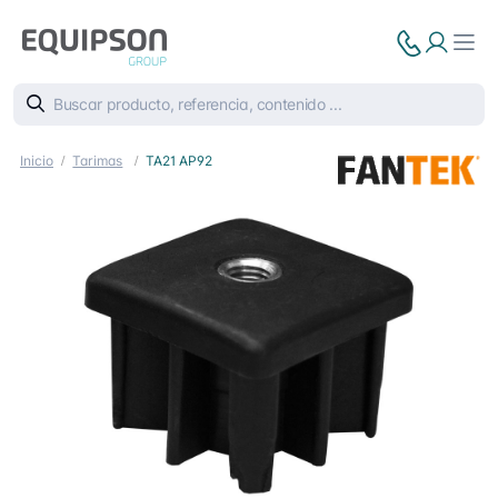
Inicio
Tarimas
TA21 AP92