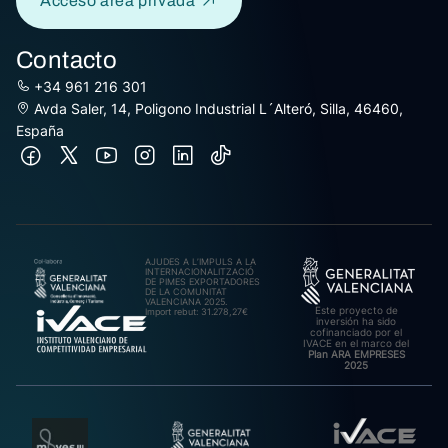
Acceso área privada
Contacto
+34 961 216 301
Avda Saler, 14, Poligono Industrial L´Alteró, Silla, 46460,
España
AJUDES A L’IMPULS A LA
INTERNACIONALITZACIÓ
DE PIMES EXPORTADORES
DE LA COMUNITAT
VALENCIANA 2025.
Este proyecto de
Import rebut: 31.278,27€
inversión ha sido
cofinanciado por el
IVACE en el marco del
Plan ARA EMPRESES
2025