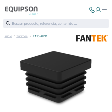
Inicio
Tarimas
TA15 AP91