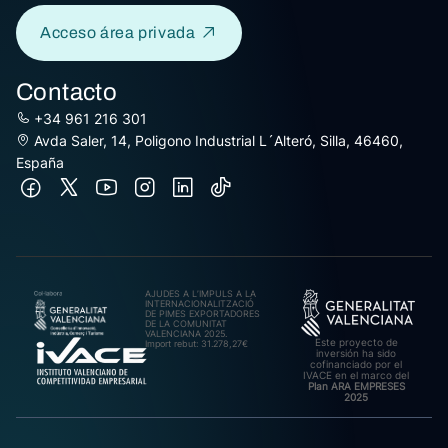
Acceso área privada
Contacto
+34 961 216 301
Avda Saler, 14, Poligono Industrial L´Alteró, Silla, 46460,
España
AJUDES A L’IMPULS A LA
INTERNACIONALITZACIÓ
DE PIMES EXPORTADORES
DE LA COMUNITAT
VALENCIANA 2025.
Este proyecto de
Import rebut: 31.278,27€
inversión ha sido
cofinanciado por el
IVACE en el marco del
Plan ARA EMPRESES
2025