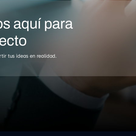
s aquí para
yecto
r tus ideas en realidad.