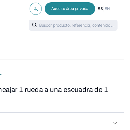
|
Acceso área privada
ES
EN
1
ncajar 1 rueda a una escuadra de 1