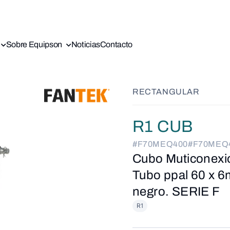
Sobre Equipson
Noticias
Contacto
RECTANGULAR
R1 CUB
#F70MEQ400
#F70MEQ
Cubo Muticonexi
Tubo ppal 60 x 6
negro. SERIE F
R1