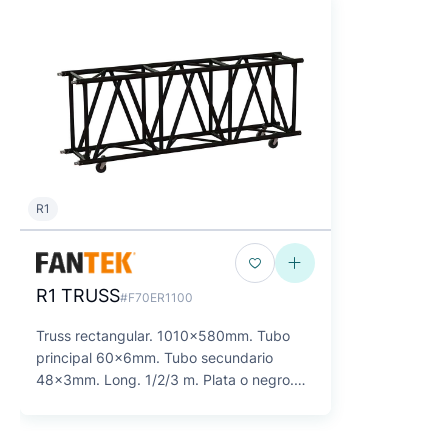
R1
R1 TRUSS
#F70ER1100
Truss rectangular. 1010x580mm. Tubo
principal 60x6mm. Tubo secundario
48x3mm. Long. 1/2/3 m. Plata o negro.
SERIE F