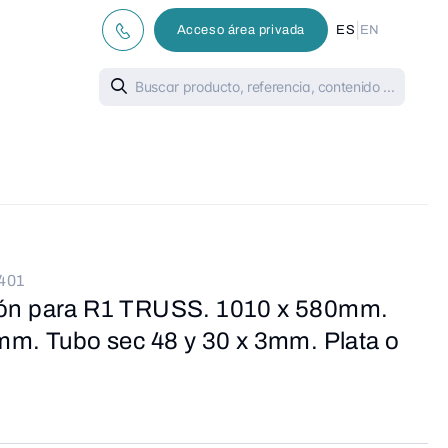
|
Acceso área privada
ES
EN
401
ón para R1 TRUSS. 1010 x 580mm.
mm. Tubo sec 48 y 30 x 3mm. Plata o