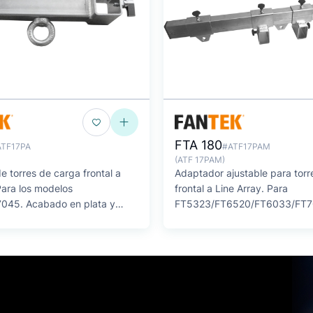
FTA 180
ATF17PA
#ATF17PAM
(ATF 17PAM)
 torres de carga frontal a
Adaptador ajustable para torr
Para los modelos
frontal a Line Array. Para
045. Acabado en plata y
FT5323/FT6520/FT6033/FT7
plata y negro.