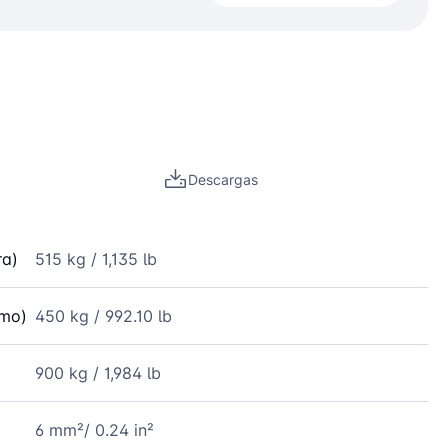
Descargas
ra)
515 kg / 1,135 lb
mo)
450 kg / 992.10 lb
900 kg / 1,984 lb
6 mm²/ 0.24 in²