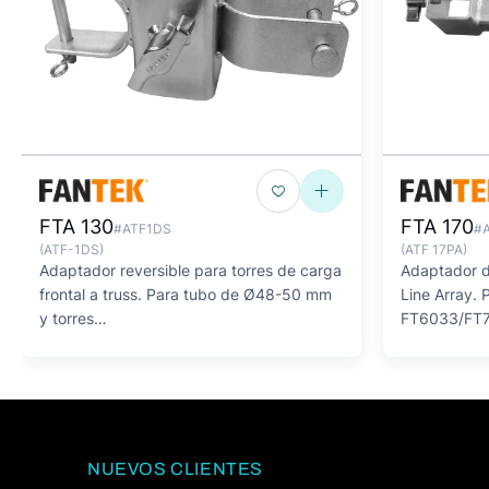
FTA 130
FTA 170
#ATF1DS
#
(ATF-1DS)
(ATF 17PA)
Adaptador reversible para torres de carga
Adaptador de
frontal a truss. Para tubo de Ø48-50 mm
Line Array. 
y torres
FT6033/FT7
FT5323/FT6520/FT6033/FT7045.
negro.
NUEVOS CLIENTES