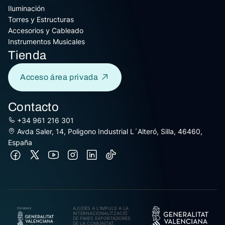
Iluminación
Torres y Estructuras
Accesorios y Cableado
Instrumentos Musicales
Tienda
Acceso área privada
Contacto
+34 961 216 301
Avda Saler, 14, Poligono Industrial L´Alteró, Silla, 46460,
España
AJUDES A L’IMPULS A LA
INTERNACIONALITZACIÓ
DE PIMES EXPORTADORES
DE LA COMUNITAT