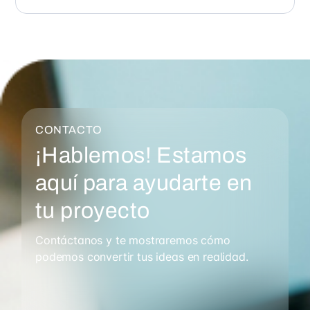
CONTACTO
¡Hablemos! Estamos
aquí para ayudarte en
tu proyecto
Contáctanos y te mostraremos cómo
podemos convertir tus ideas en realidad.