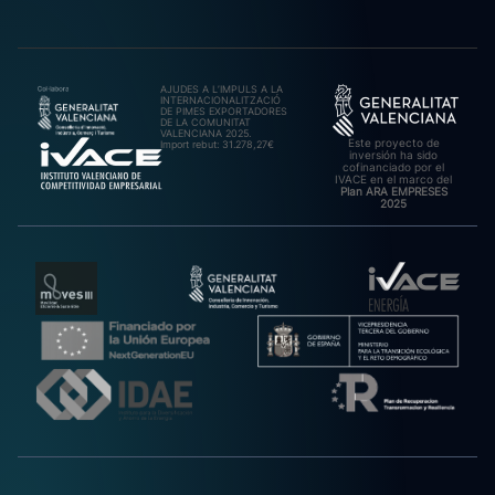
AJUDES A L’IMPULS A LA
INTERNACIONALITZACIÓ
DE PIMES EXPORTADORES
DE LA COMUNITAT
VALENCIANA 2025.
Este proyecto de
Import rebut: 31.278,27€
inversión ha sido
cofinanciado por el
IVACE en el marco del
Plan ARA EMPRESES
2025