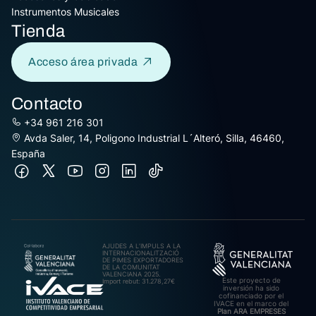
Instrumentos Musicales
Tienda
Acceso área privada
Contacto
+34 961 216 301
Avda Saler, 14, Poligono Industrial L´Alteró, Silla, 46460,
España
AJUDES A L’IMPULS A LA
INTERNACIONALITZACIÓ
DE PIMES EXPORTADORES
DE LA COMUNITAT
VALENCIANA 2025.
Este proyecto de
Import rebut: 31.278,27€
inversión ha sido
cofinanciado por el
IVACE en el marco del
Plan ARA EMPRESES