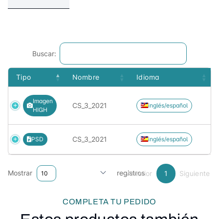
Buscar:
Tipo
Nombre
Idioma
Imagen
CS_3_2021
inglés/español
HIGH
CS_3_2021
PSD
inglés/español
Mostrar
registros
Anterior
1
Siguiente
COMPLETA TU PEDIDO