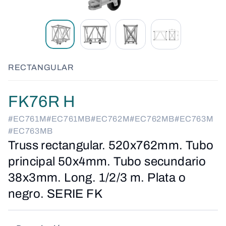
RECTANGULAR
FK76R H
#EC761M
#EC761MB
#EC762M
#EC762MB
#EC763M
#EC763MB
Truss rectangular. 520x762mm. Tubo
principal 50x4mm. Tubo secundario
38x3mm. Long. 1/2/3 m. Plata o
negro. SERIE FK