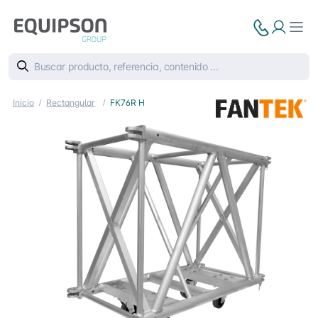
Inicio
Rectangular
FK76R H