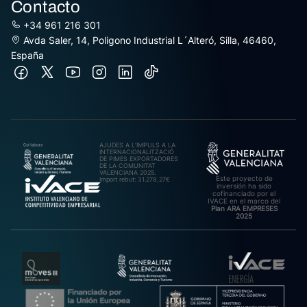
Contacto
+34 961 216 301
Avda Saler, 14, Poligono Industrial L´Alteró, Silla, 46460,
España
AJUDES A L’IMPULS A LA
INTERNACIONALITZACIÓ
DE PIMES EXPORTADORES
DE LA COMUNITAT
VALENCIANA 2025.
Este proyecto de
Import rebut: 31.278,27€
inversión ha sido
cofinanciado por el
IVACE en el marco del
Plan ARA EMPRESES
2025