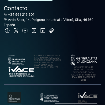
Contacto
+34 961 216 301
Avda Saler, 14, Poligono Industrial L´Alteró, Silla, 46460,
España
AJUDES A L’IMPULS A LA
INTERNACIONALITZACIÓ
DE PIMES EXPORTADORES
DE LA COMUNITAT
VALENCIANA 2025.
Este proyecto de
Import rebut: 31.278,27€
inversión ha sido
cofinanciado por el
IVACE en el marco del
Plan ARA EMPRESES
2025