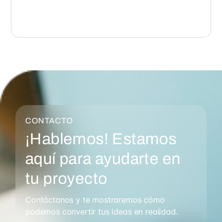
CONTACTO
¡Hablemos! Estamos
aquí para ayudarte en
tu proyecto
Contáctanos y te mostraremos cómo
podemos convertir tus ideas en realidad.