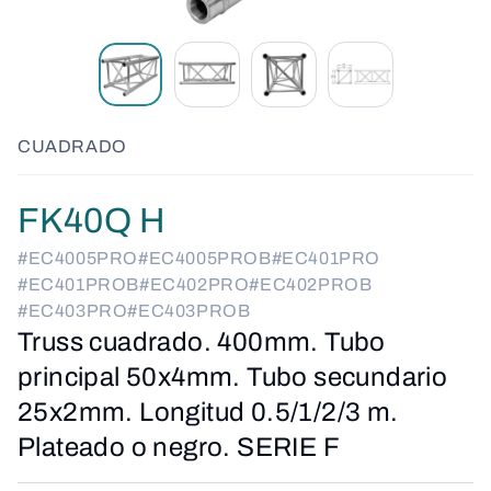
CUADRADO
FK40Q H
#EC4005PRO
#EC4005PROB
#EC401PRO
#EC401PROB
#EC402PRO
#EC402PROB
#EC403PRO
#EC403PROB
Truss cuadrado. 400mm. Tubo
principal 50x4mm. Tubo secundario
25x2mm. Longitud 0.5/1/2/3 m.
Plateado o negro. SERIE F