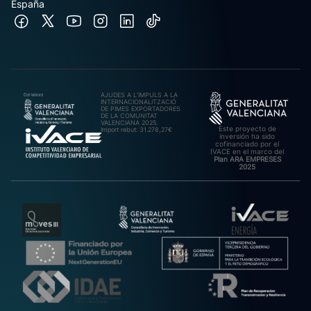
España
AJUDES A L’IMPULS A LA
INTERNACIONALITZACIÓ
DE PIMES EXPORTADORES
DE LA COMUNITAT
VALENCIANA 2025.
Este proyecto de
Import rebut: 31.278,27€
inversión ha sido
cofinanciado por el
IVACE en el marco del
Plan ARA EMPRESES
2025