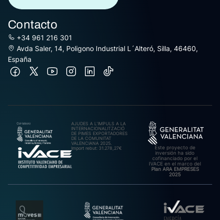
Contacto
+34 961 216 301
Avda Saler, 14, Poligono Industrial L´Alteró, Silla, 46460,
España
AJUDES A L’IMPULS A LA
INTERNACIONALITZACIÓ
DE PIMES EXPORTADORES
DE LA COMUNITAT
VALENCIANA 2025.
Este proyecto de
Import rebut: 31.278,27€
inversión ha sido
cofinanciado por el
IVACE en el marco del
Plan ARA EMPRESES
2025